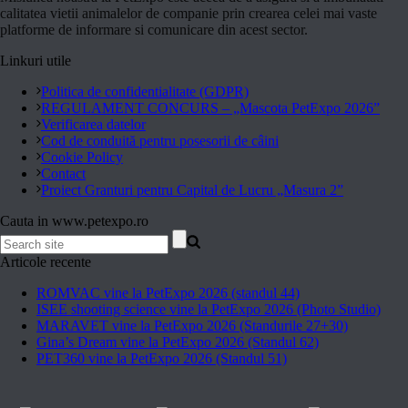
calitatea vietii animalelor de companie prin crearea celei mai vaste
platforme de informare si comunicare din acest sector.
Linkuri utile
Politica de confidentialitate (GDPR)
REGULAMENT CONCURS – „Mascota PetExpo 2026”
Verificarea datelor
Cod de conduită pentru posesorii de câini
Cookie Policy
Contact
Proiect Granturi pentru Capital de Lucru „Masura 2”
Cauta in www.petexpo.ro
Articole recente
ROMVAC vine la PetExpo 2026 (standul 44)
ISEE shooting science vine la PetExpo 2026 (Photo Studio)
MARAVET vine la PetExpo 2026 (Standurile 27+30)
Gina’s Dream vine la PetExpo 2026 (Standul 62)
PET360 vine la PetExpo 2026 (Standul 51)