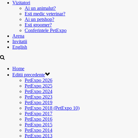
Vizitatori
Ai un animalut?
Esti medic veterinar?
Ai un petshop?
Esti groomer?
Conferintele PetExpo
Arena
Invitatii
English
Home
Editii precedente
PetExpo 2026
PetExpo 2025
PetExpo 2024
PetExpo 2023
PetExpo 2019
PetExpo 2018 (PetExpo 10)
PetExpo 2017
PetExpo 2016
PetExpo 2015
PetExpo 2014
PetExpo 2013