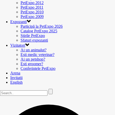
PetExpo 2012
PetExpo 2011
PetExpo 2010
PetExpo 2009
Expozanti
Participă la PetExpo 2026
Catalog PetExpo 2025
Stirile PetExpo
Sfaturi expozanti
Vizitatori
Ai un animalut?
Esti medic veterinar?
Ai un petshop?
Esti groomer?
Conferintele PetExpo
Arena
Invitatii
English