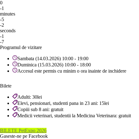
0
-1
minutes
-5
-2
seconds
-1
-7
Programul de vizitare
Sambata (14.03.2026) 10:00 - 19:00
Duminica (15.03.2026) 10:00 - 18:00
Accesul este permis cu minim o ora inainte de inchidere
Bilete
Adulti: 30lei
Elevi, pensionari, studenti pana in 23 ani: 15lei
Copiii sub 8 ani: gratuit
Medicii veterinari, studentii la Medicina Veterinara: gratuit
BILETE PetExpo 2026
Gaseste-ne pe Facebook