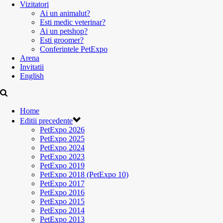
Vizitatori
Ai un animalut?
Esti medic veterinar?
Ai un petshop?
Esti groomer?
Conferintele PetExpo
Arena
Invitatii
English
Home
Editii precedente
PetExpo 2026
PetExpo 2025
PetExpo 2024
PetExpo 2023
PetExpo 2019
PetExpo 2018 (PetExpo 10)
PetExpo 2017
PetExpo 2016
PetExpo 2015
PetExpo 2014
PetExpo 2013