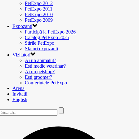
PetExpo 2012
PetExpo 2011
PetExpo 2010
PetExpo 2009
Expozanti
Participă la PetExpo 2026
Catalog PetExpo 2025
Stirile PetExpo
Sfaturi expozanti
Vizitatori
Ai un animalut?
Esti medic veterinar?
Ai un petshop?
Esti groomer?
Conferintele PetExpo
Arena
Invitatii
English