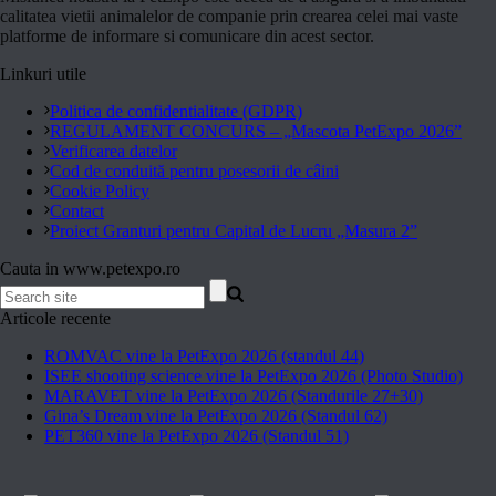
calitatea vietii animalelor de companie prin crearea celei mai vaste
platforme de informare si comunicare din acest sector.
Linkuri utile
Politica de confidentialitate (GDPR)
REGULAMENT CONCURS – „Mascota PetExpo 2026”
Verificarea datelor
Cod de conduită pentru posesorii de câini
Cookie Policy
Contact
Proiect Granturi pentru Capital de Lucru „Masura 2”
Cauta in www.petexpo.ro
Articole recente
ROMVAC vine la PetExpo 2026 (standul 44)
ISEE shooting science vine la PetExpo 2026 (Photo Studio)
MARAVET vine la PetExpo 2026 (Standurile 27+30)
Gina’s Dream vine la PetExpo 2026 (Standul 62)
PET360 vine la PetExpo 2026 (Standul 51)