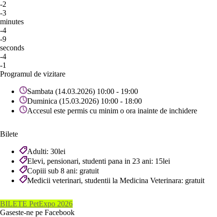
-2
-3
minutes
-4
-9
seconds
-4
-1
Programul de vizitare
Sambata (14.03.2026) 10:00 - 19:00
Duminica (15.03.2026) 10:00 - 18:00
Accesul este permis cu minim o ora inainte de inchidere
Bilete
Adulti: 30lei
Elevi, pensionari, studenti pana in 23 ani: 15lei
Copiii sub 8 ani: gratuit
Medicii veterinari, studentii la Medicina Veterinara: gratuit
BILETE PetExpo 2026
Gaseste-ne pe Facebook