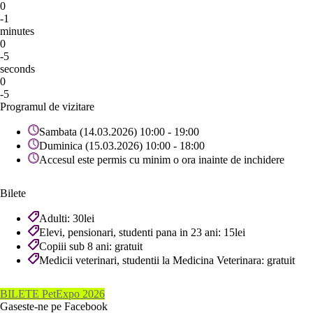
0
-1
minutes
0
-5
seconds
0
-5
Programul de vizitare
Sambata (14.03.2026) 10:00 - 19:00
Duminica (15.03.2026) 10:00 - 18:00
Accesul este permis cu minim o ora inainte de inchidere
Bilete
Adulti: 30lei
Elevi, pensionari, studenti pana in 23 ani: 15lei
Copiii sub 8 ani: gratuit
Medicii veterinari, studentii la Medicina Veterinara: gratuit
BILETE PetExpo 2026
Gaseste-ne pe Facebook