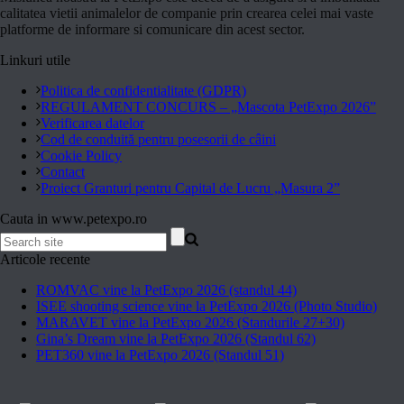
calitatea vietii animalelor de companie prin crearea celei mai vaste
platforme de informare si comunicare din acest sector.
Linkuri utile
Politica de confidentialitate (GDPR)
REGULAMENT CONCURS – „Mascota PetExpo 2026”
Verificarea datelor
Cod de conduită pentru posesorii de câini
Cookie Policy
Contact
Proiect Granturi pentru Capital de Lucru „Masura 2”
Cauta in www.petexpo.ro
Articole recente
ROMVAC vine la PetExpo 2026 (standul 44)
ISEE shooting science vine la PetExpo 2026 (Photo Studio)
MARAVET vine la PetExpo 2026 (Standurile 27+30)
Gina’s Dream vine la PetExpo 2026 (Standul 62)
PET360 vine la PetExpo 2026 (Standul 51)