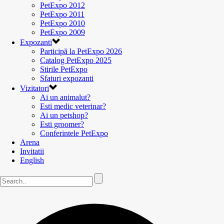
PetExpo 2012
PetExpo 2011
PetExpo 2010
PetExpo 2009
Expozanti
Participă la PetExpo 2026
Catalog PetExpo 2025
Stirile PetExpo
Sfaturi expozanti
Vizitatori
Ai un animalut?
Esti medic veterinar?
Ai un petshop?
Esti groomer?
Conferintele PetExpo
Arena
Invitatii
English