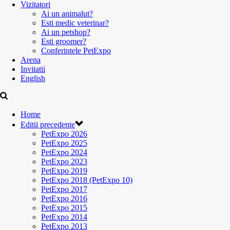
Vizitatori
Ai un animalut?
Esti medic veterinar?
Ai un petshop?
Esti groomer?
Conferintele PetExpo
Arena
Invitatii
English
Home
Editii precedente
PetExpo 2026
PetExpo 2025
PetExpo 2024
PetExpo 2023
PetExpo 2019
PetExpo 2018 (PetExpo 10)
PetExpo 2017
PetExpo 2016
PetExpo 2015
PetExpo 2014
PetExpo 2013