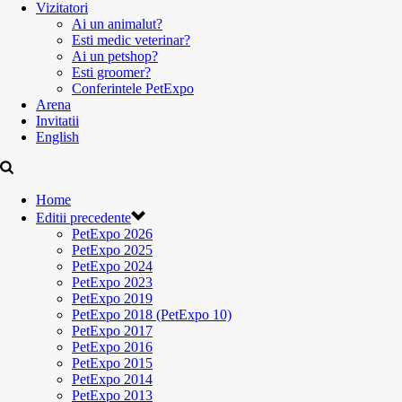
Vizitatori
Ai un animalut?
Esti medic veterinar?
Ai un petshop?
Esti groomer?
Conferintele PetExpo
Arena
Invitatii
English
Home
Editii precedente
PetExpo 2026
PetExpo 2025
PetExpo 2024
PetExpo 2023
PetExpo 2019
PetExpo 2018 (PetExpo 10)
PetExpo 2017
PetExpo 2016
PetExpo 2015
PetExpo 2014
PetExpo 2013