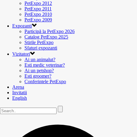
PetExpo 2012
PetExpo 2011
PetExpo 2010
PetExpo 2009
Expozanti
Participă la PetExpo 2026
Catalog PetExpo 2025
Stirile PetExpo
Sfaturi expozanti
Vizitatori
Ai un animalut?
Esti medic veterinar?
Ai un petshop?
Esti groomer?
Conferintele PetExpo
Arena
Invitatii
English