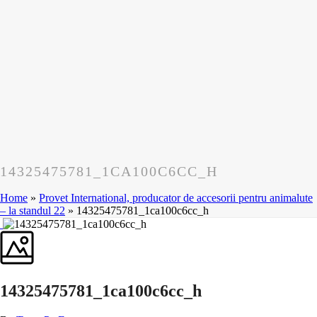
14325475781_1CA100C6CC_H
Home
»
Provet International, producator de accesorii pentru animalute
– la standul 22
»
14325475781_1ca100c6cc_h
14325475781_1ca100c6cc_h