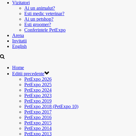
Vizitatori
Ai un animalut?
Esti medic veterinar?
Ai un petshop?
Esti groomer?
Conferintele PetExpo
Arena
Invitatii
English
Home
Editii precedente
PetExpo 2026
PetExpo 2025
PetExpo 2024
PetExpo 2023
PetExpo 2019
PetExpo 2018 (PetExpo 10)
PetExpo 2017
PetExpo 2016
PetExpo 2015
PetExpo 2014
PetExpo 2013