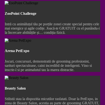
ZooPoint Challenge
Intră cu animăluțul tău pe porțile zonei create special pentru cele
mai energice și agile codițe. Joacă-te GRATUIT cu el punându-i
la încercare abilitățile și… condiția fizică.
Arena PetExpo
Jocuri, concursuri, demonstratii de grooming profesionist,
sarituri spectaculoase, caini incredibil de inteligenti. Vino si
inscrie-l si pe animalutul tau la marea distractie.
Beauty Salon
Stilistii stau la dispozitia micutilor rasfatati. Doar la PetExpo, in
zona de Beauty Salon, acestia au parte de grooming GRATUIT,