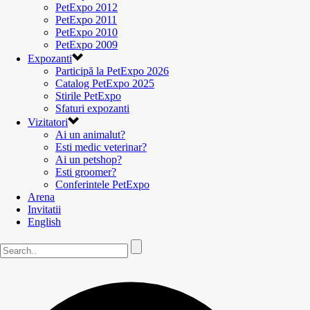
PetExpo 2012
PetExpo 2011
PetExpo 2010
PetExpo 2009
Expozanti
Participă la PetExpo 2026
Catalog PetExpo 2025
Stirile PetExpo
Sfaturi expozanti
Vizitatori
Ai un animalut?
Esti medic veterinar?
Ai un petshop?
Esti groomer?
Conferintele PetExpo
Arena
Invitatii
English