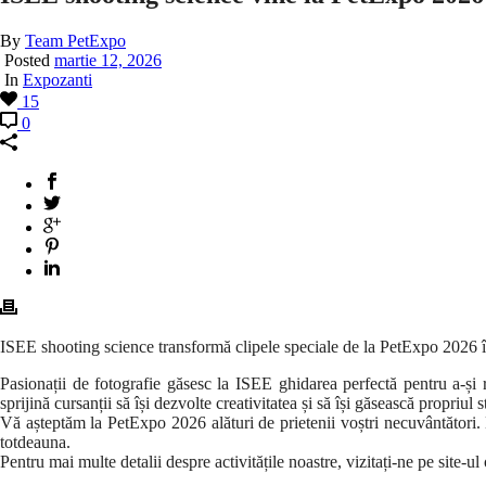
By
Team PetExpo
Posted
martie 12, 2026
In
Expozanti
15
0
ISEE shooting science transformă clipele speciale de la PetExpo 2026 în
Pasionații de fotografie găsesc la ISEE ghidarea perfectă pentru a-și 
sprijină cursanții să își dezvolte creativitatea și să își găsească propriul
Vă așteptăm la PetExpo 2026 alături de prietenii voștri necuvântători. Ec
totdeauna.
Pentru mai multe detalii despre activitățile noastre, vizitați-ne pe site-ul 