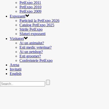
PetExpo 2011
PetExpo 2010
PetExpo 2009
Expozanti
Participă la PetExpo 2026
Catalog PetExpo 2025
Stirile PetExpo
Sfaturi expozanti
Vizitatori
Ai un animalut?
Esti medic veterinar?
Ai un petshop?
Esti groomer?
Conferintele PetExpo
Arena
Invitatii
English