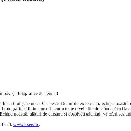
 povești fotografice de neuitat!
rafina stilul și tehnica. Cu peste 16 ani de experiență, echipa noastră
 stil fotografic. Oferim cursuri pentru toate nivelurile, de la începători la
hipa noastră, alături de cursanți și absolveți talentați, va oferi sesiun
oficial:
www.i-see.ro
.