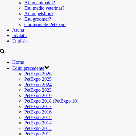
Ai un animalut?
Esti medic veterinar?
Ai un petshop?
Esti groomer?
Conferintele PetExpo
Arena
Invitatii
English
Home
Editii precedente
PetExpo 2026
PetExpo 2025
PetExpo 2024
PetExpo 2023
PetExpo 2019
PetExpo 2018 (PetExpo 10)
PetExpo 2017
PetExpo 2016
PetExpo 2015
PetExpo 2014
PetExpo 2013
PetExpo 2012