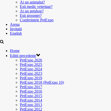
Ai un animalut?
Esti medic veterinar?
Ai un petshop?
Esti groomer?
Conferintele PetExpo
Arena
Invitatii
English
Home
Editii precedente
PetExpo 2026
PetExpo 2025
PetExpo 2024
PetExpo 2023
PetExpo 2019
PetExpo 2018 (PetExpo 10)
PetExpo 2017
PetExpo 2016
PetExpo 2015
PetExpo 2014
PetExpo 2013
PetExpo 2012