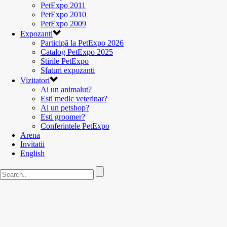
PetExpo 2011
PetExpo 2010
PetExpo 2009
Expozanti
Participă la PetExpo 2026
Catalog PetExpo 2025
Stirile PetExpo
Sfaturi expozanti
Vizitatori
Ai un animalut?
Esti medic veterinar?
Ai un petshop?
Esti groomer?
Conferintele PetExpo
Arena
Invitatii
English