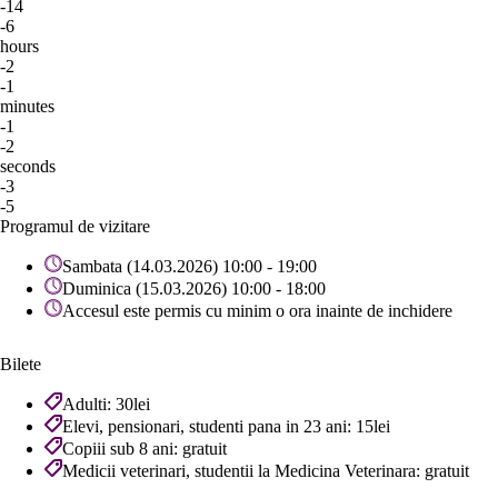
-14
-6
hours
-2
-1
minutes
-1
-2
seconds
-3
-5
Programul de vizitare
Sambata (14.03.2026) 10:00 - 19:00
Duminica (15.03.2026) 10:00 - 18:00
Accesul este permis cu minim o ora inainte de inchidere
Bilete
Adulti: 30lei
Elevi, pensionari, studenti pana in 23 ani: 15lei
Copiii sub 8 ani: gratuit
Medicii veterinari, studentii la Medicina Veterinara: gratuit