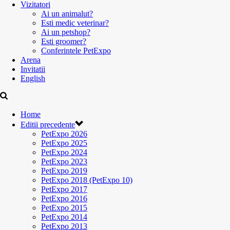
Vizitatori
Ai un animalut?
Esti medic veterinar?
Ai un petshop?
Esti groomer?
Conferintele PetExpo
Arena
Invitatii
English
Home
Editii precedente
PetExpo 2026
PetExpo 2025
PetExpo 2024
PetExpo 2023
PetExpo 2019
PetExpo 2018 (PetExpo 10)
PetExpo 2017
PetExpo 2016
PetExpo 2015
PetExpo 2014
PetExpo 2013