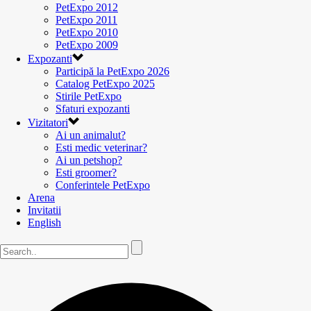
PetExpo 2012
PetExpo 2011
PetExpo 2010
PetExpo 2009
Expozanti
Participă la PetExpo 2026
Catalog PetExpo 2025
Stirile PetExpo
Sfaturi expozanti
Vizitatori
Ai un animalut?
Esti medic veterinar?
Ai un petshop?
Esti groomer?
Conferintele PetExpo
Arena
Invitatii
English