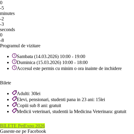
0
-5
minutes
-2
-3
seconds
0
-8
Programul de vizitare
Sambata (14.03.2026) 10:00 - 19:00
Duminica (15.03.2026) 10:00 - 18:00
Accesul este permis cu minim o ora inainte de inchidere
Bilete
Adulti: 30lei
Elevi, pensionari, studenti pana in 23 ani: 15lei
Copiii sub 8 ani: gratuit
Medicii veterinari, studentii la Medicina Veterinara: gratuit
BILETE PetExpo 2026
Gaseste-ne pe Facebook