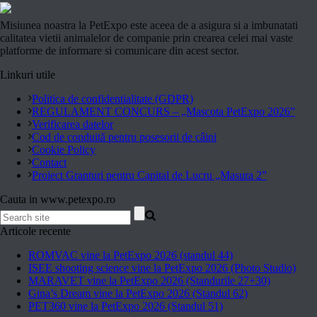
Misiunea noastra la PetExpo este aceea de a asigura si a imbunatati
calitatea vietii animalelor de companie prin crearea celei mai vaste
platforme de informare si comunicare din acest sector.
Linkuri utile
Politica de confidentialitate (GDPR)
REGULAMENT CONCURS – „Mascota PetExpo 2026”
Verificarea datelor
Cod de conduită pentru posesorii de câini
Cookie Policy
Contact
Proiect Granturi pentru Capital de Lucru „Masura 2”
Cauta in www.petexpo.ro
Articole recente
ROMVAC vine la PetExpo 2026 (standul 44)
ISEE shooting science vine la PetExpo 2026 (Photo Studio)
MARAVET vine la PetExpo 2026 (Standurile 27+30)
Gina’s Dream vine la PetExpo 2026 (Standul 62)
PET360 vine la PetExpo 2026 (Standul 51)