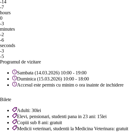
-14
-7
hours
0
-3
minutes
-2
-6
seconds
-3
-5
Programul de vizitare
Sambata (14.03.2026) 10:00 - 19:00
Duminica (15.03.2026) 10:00 - 18:00
Accesul este permis cu minim o ora inainte de inchidere
Bilete
Adulti: 30lei
Elevi, pensionari, studenti pana in 23 ani: 15lei
Copiii sub 8 ani: gratuit
Medicii veterinari, studentii la Medicina Veterinara: gratuit