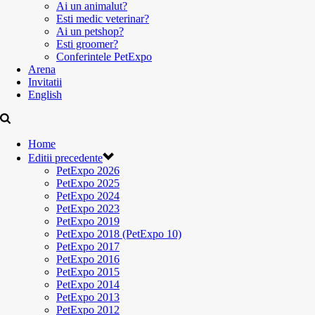
Ai un animalut?
Esti medic veterinar?
Ai un petshop?
Esti groomer?
Conferintele PetExpo
Arena
Invitatii
English
Home
Editii precedente
PetExpo 2026
PetExpo 2025
PetExpo 2024
PetExpo 2023
PetExpo 2019
PetExpo 2018 (PetExpo 10)
PetExpo 2017
PetExpo 2016
PetExpo 2015
PetExpo 2014
PetExpo 2013
PetExpo 2012