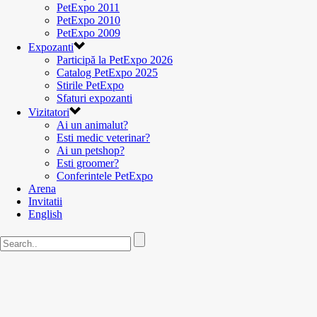
PetExpo 2011
PetExpo 2010
PetExpo 2009
Expozanti
Participă la PetExpo 2026
Catalog PetExpo 2025
Stirile PetExpo
Sfaturi expozanti
Vizitatori
Ai un animalut?
Esti medic veterinar?
Ai un petshop?
Esti groomer?
Conferintele PetExpo
Arena
Invitatii
English