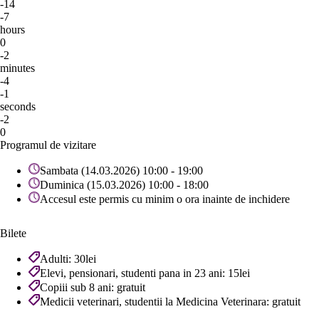
-14
-7
hours
0
-2
minutes
-4
-1
seconds
-2
0
Programul de vizitare
Sambata (14.03.2026) 10:00 - 19:00
Duminica (15.03.2026) 10:00 - 18:00
Accesul este permis cu minim o ora inainte de inchidere
Bilete
Adulti: 30lei
Elevi, pensionari, studenti pana in 23 ani: 15lei
Copiii sub 8 ani: gratuit
Medicii veterinari, studentii la Medicina Veterinara: gratuit