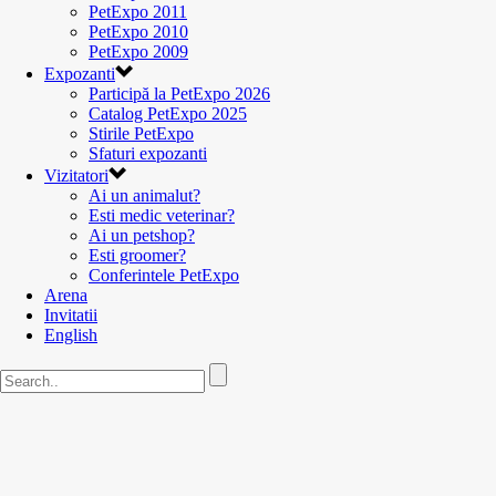
PetExpo 2011
PetExpo 2010
PetExpo 2009
Expozanti
Participă la PetExpo 2026
Catalog PetExpo 2025
Stirile PetExpo
Sfaturi expozanti
Vizitatori
Ai un animalut?
Esti medic veterinar?
Ai un petshop?
Esti groomer?
Conferintele PetExpo
Arena
Invitatii
English