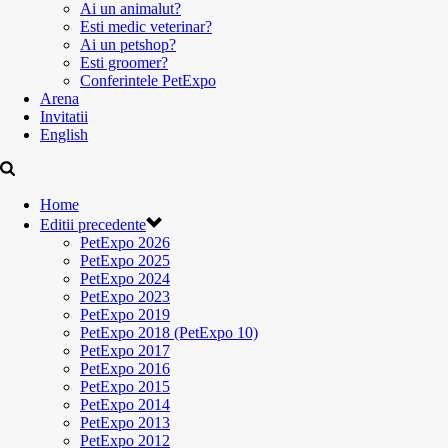
Ai un animalut?
Esti medic veterinar?
Ai un petshop?
Esti groomer?
Conferintele PetExpo
Arena
Invitatii
English
Home
Editii precedente
PetExpo 2026
PetExpo 2025
PetExpo 2024
PetExpo 2023
PetExpo 2019
PetExpo 2018 (PetExpo 10)
PetExpo 2017
PetExpo 2016
PetExpo 2015
PetExpo 2014
PetExpo 2013
PetExpo 2012