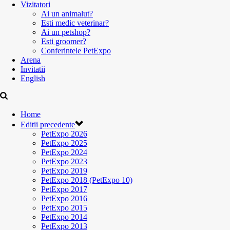
Vizitatori
Ai un animalut?
Esti medic veterinar?
Ai un petshop?
Esti groomer?
Conferintele PetExpo
Arena
Invitatii
English
Home
Editii precedente
PetExpo 2026
PetExpo 2025
PetExpo 2024
PetExpo 2023
PetExpo 2019
PetExpo 2018 (PetExpo 10)
PetExpo 2017
PetExpo 2016
PetExpo 2015
PetExpo 2014
PetExpo 2013