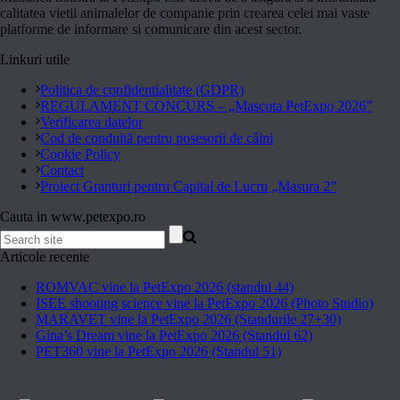
calitatea vietii animalelor de companie prin crearea celei mai vaste
platforme de informare si comunicare din acest sector.
Linkuri utile
Politica de confidentialitate (GDPR)
REGULAMENT CONCURS – „Mascota PetExpo 2026”
Verificarea datelor
Cod de conduită pentru posesorii de câini
Cookie Policy
Contact
Proiect Granturi pentru Capital de Lucru „Masura 2”
Cauta in www.petexpo.ro
Articole recente
ROMVAC vine la PetExpo 2026 (standul 44)
ISEE shooting science vine la PetExpo 2026 (Photo Studio)
MARAVET vine la PetExpo 2026 (Standurile 27+30)
Gina’s Dream vine la PetExpo 2026 (Standul 62)
PET360 vine la PetExpo 2026 (Standul 51)