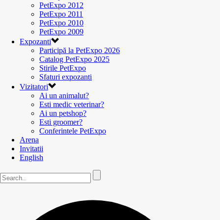
PetExpo 2012
PetExpo 2011
PetExpo 2010
PetExpo 2009
Expozanti
Participă la PetExpo 2026
Catalog PetExpo 2025
Stirile PetExpo
Sfaturi expozanti
Vizitatori
Ai un animalut?
Esti medic veterinar?
Ai un petshop?
Esti groomer?
Conferintele PetExpo
Arena
Invitatii
English