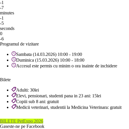
-1
-7
minutes
-1
-5
seconds
0
-6
Programul de vizitare
Sambata (14.03.2026) 10:00 - 19:00
Duminica (15.03.2026) 10:00 - 18:00
Accesul este permis cu minim o ora inainte de inchidere
Bilete
Adulti: 30lei
Elevi, pensionari, studenti pana in 23 ani: 15lei
Copiii sub 8 ani: gratuit
Medicii veterinari, studentii la Medicina Veterinara: gratuit
BILETE PetExpo 2026
Gaseste-ne pe Facebook