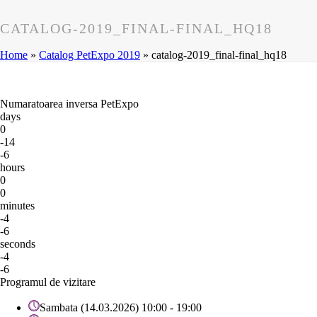
CATALOG-2019_FINAL-FINAL_HQ18
Home
»
Catalog PetExpo 2019
»
catalog-2019_final-final_hq18
Numaratoarea inversa PetExpo
days
0
-14
-6
hours
0
0
minutes
-4
-6
seconds
-4
-6
Programul de vizitare
Sambata (14.03.2026) 10:00 - 19:00