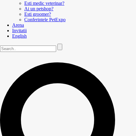
Esti medic veterinar?
Ai un petshop?
Esti groomer?
Conferintele PetExpo
Arena
Invitatii
English