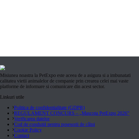
Misiunea noastra la PetExpo este aceea de a asigura si a imbunatati
calitatea vietii animalelor de companie prin crearea celei mai vaste
platforme de informare si comunicare din acest sector.
Linkuri utile
Politica de confidentialitate (GDPR)
REGULAMENT CONCURS – „Mascota PetExpo 2026”
Verificarea datelor
Cod de conduită pentru posesorii de câini
Cookie Policy
Contact