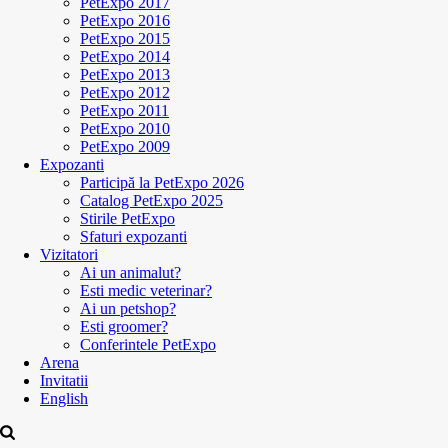
PetExpo 2017
PetExpo 2016
PetExpo 2015
PetExpo 2014
PetExpo 2013
PetExpo 2012
PetExpo 2011
PetExpo 2010
PetExpo 2009
Expozanti
Participă la PetExpo 2026
Catalog PetExpo 2025
Stirile PetExpo
Sfaturi expozanti
Vizitatori
Ai un animalut?
Esti medic veterinar?
Ai un petshop?
Esti groomer?
Conferintele PetExpo
Arena
Invitatii
English