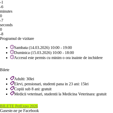
-1
-6
minutes
0
-7
seconds
0
-8
Programul de vizitare
Sambata (14.03.2026) 10:00 - 19:00
Duminica (15.03.2026) 10:00 - 18:00
Accesul este permis cu minim o ora inainte de inchidere
Bilete
Adulti: 30lei
Elevi, pensionari, studenti pana in 23 ani: 15lei
Copiii sub 8 ani: gratuit
Medicii veterinari, studentii la Medicina Veterinara: gratuit
BILETE PetExpo 2026
Gaseste-ne pe Facebook