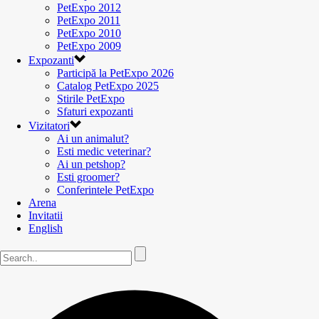
PetExpo 2012
PetExpo 2011
PetExpo 2010
PetExpo 2009
Expozanti
Participă la PetExpo 2026
Catalog PetExpo 2025
Stirile PetExpo
Sfaturi expozanti
Vizitatori
Ai un animalut?
Esti medic veterinar?
Ai un petshop?
Esti groomer?
Conferintele PetExpo
Arena
Invitatii
English