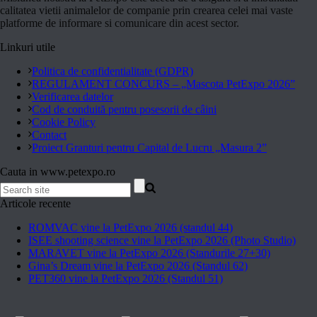
calitatea vietii animalelor de companie prin crearea celei mai vaste
platforme de informare si comunicare din acest sector.
Linkuri utile
Politica de confidentialitate (GDPR)
REGULAMENT CONCURS – „Mascota PetExpo 2026”
Verificarea datelor
Cod de conduită pentru posesorii de câini
Cookie Policy
Contact
Proiect Granturi pentru Capital de Lucru „Masura 2”
Cauta in www.petexpo.ro
Articole recente
ROMVAC vine la PetExpo 2026 (standul 44)
ISEE shooting science vine la PetExpo 2026 (Photo Studio)
MARAVET vine la PetExpo 2026 (Standurile 27+30)
Gina’s Dream vine la PetExpo 2026 (Standul 62)
PET360 vine la PetExpo 2026 (Standul 51)