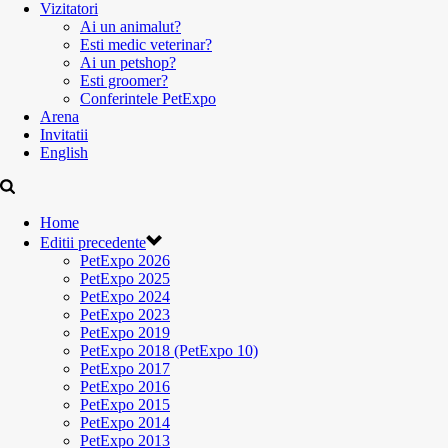
Vizitatori
Ai un animalut?
Esti medic veterinar?
Ai un petshop?
Esti groomer?
Conferintele PetExpo
Arena
Invitatii
English
Home
Editii precedente
PetExpo 2026
PetExpo 2025
PetExpo 2024
PetExpo 2023
PetExpo 2019
PetExpo 2018 (PetExpo 10)
PetExpo 2017
PetExpo 2016
PetExpo 2015
PetExpo 2014
PetExpo 2013