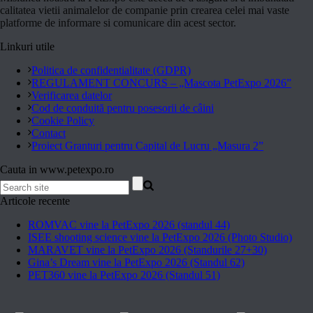
calitatea vietii animalelor de companie prin crearea celei mai vaste
platforme de informare si comunicare din acest sector.
Linkuri utile
Politica de confidentialitate (GDPR)
REGULAMENT CONCURS – „Mascota PetExpo 2026”
Verificarea datelor
Cod de conduită pentru posesorii de câini
Cookie Policy
Contact
Proiect Granturi pentru Capital de Lucru „Masura 2”
Cauta in www.petexpo.ro
Articole recente
ROMVAC vine la PetExpo 2026 (standul 44)
ISEE shooting science vine la PetExpo 2026 (Photo Studio)
MARAVET vine la PetExpo 2026 (Standurile 27+30)
Gina’s Dream vine la PetExpo 2026 (Standul 62)
PET360 vine la PetExpo 2026 (Standul 51)