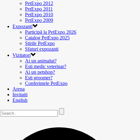
PetExpo 2012
PetExpo 2011
PetExpo 2010
PetExpo 2009
Expozanti
Participă la PetExpo 2026
Catalog PetExpo 2025
Stirile PetExpo
Sfaturi expozanti
Vizitatori
Ai un animalut?
Esti medic veterinar?
Ai un petshop?
Esti groomer?
Conferintele PetExpo
Arena
Invitatii
English