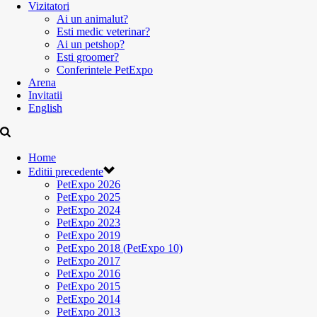
Vizitatori
Ai un animalut?
Esti medic veterinar?
Ai un petshop?
Esti groomer?
Conferintele PetExpo
Arena
Invitatii
English
Home
Editii precedente
PetExpo 2026
PetExpo 2025
PetExpo 2024
PetExpo 2023
PetExpo 2019
PetExpo 2018 (PetExpo 10)
PetExpo 2017
PetExpo 2016
PetExpo 2015
PetExpo 2014
PetExpo 2013