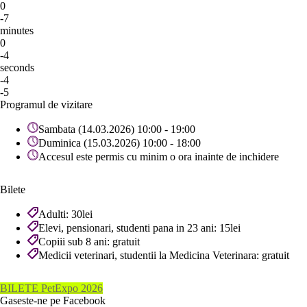
0
-7
minutes
0
-4
seconds
-4
-5
Programul de vizitare
Sambata (14.03.2026) 10:00 - 19:00
Duminica (15.03.2026) 10:00 - 18:00
Accesul este permis cu minim o ora inainte de inchidere
Bilete
Adulti: 30lei
Elevi, pensionari, studenti pana in 23 ani: 15lei
Copiii sub 8 ani: gratuit
Medicii veterinari, studentii la Medicina Veterinara: gratuit
BILETE PetExpo 2026
Gaseste-ne pe Facebook