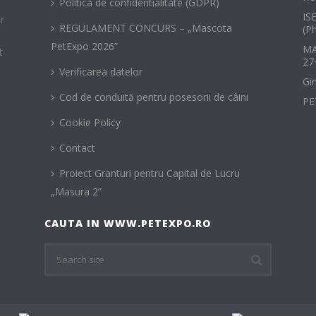
Politica de confidentialitate (GDPR)
IS
r
REGULAMENT CONCURS – „Mascota
(P
PetExpo 2026”
MA
t
27
Verificarea datelor
Gi
Cod de conduită pentru posesorii de câini
PE
Cookie Policy
Contact
Proiect Granturi pentru Capital de Lucru
„Masura 2”
CAUTA IN WWW.PETEXPO.RO