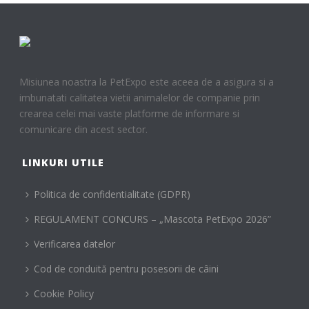
Misiunea noastra la PetExpo este aceea de a asigura si a
imbunatati calitatea vietii animalelor de companie prin
crearea celei mai vaste platforme de informare si
comunicare din acest sector.
LINKURI UTILE
Politica de confidentialitate (GDPR)
REGULAMENT CONCURS – „Mascota PetExpo 2026”
Verificarea datelor
Cod de conduită pentru posesorii de câini
Cookie Policy