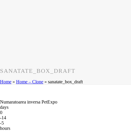
SANATATE_BOX_DRAFT
Home
»
Home – Clone
»
sanatate_box_draft
Numaratoarea inversa PetExpo
days
0
-14
-5
hours