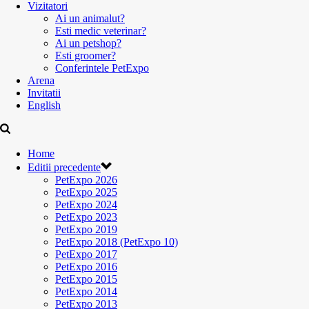
Vizitatori
Ai un animalut?
Esti medic veterinar?
Ai un petshop?
Esti groomer?
Conferintele PetExpo
Arena
Invitatii
English
Home
Editii precedente
PetExpo 2026
PetExpo 2025
PetExpo 2024
PetExpo 2023
PetExpo 2019
PetExpo 2018 (PetExpo 10)
PetExpo 2017
PetExpo 2016
PetExpo 2015
PetExpo 2014
PetExpo 2013