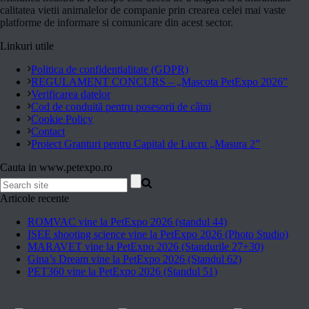
calitatea vietii animalelor de companie prin crearea celei mai vaste
platforme de informare si comunicare din acest sector.
Linkuri utile
Politica de confidentialitate (GDPR)
REGULAMENT CONCURS – „Mascota PetExpo 2026”
Verificarea datelor
Cod de conduită pentru posesorii de câini
Cookie Policy
Contact
Proiect Granturi pentru Capital de Lucru „Masura 2”
Cauta in www.petexpo.ro
Articole recente
ROMVAC vine la PetExpo 2026 (standul 44)
ISEE shooting science vine la PetExpo 2026 (Photo Studio)
MARAVET vine la PetExpo 2026 (Standurile 27+30)
Gina’s Dream vine la PetExpo 2026 (Standul 62)
PET360 vine la PetExpo 2026 (Standul 51)