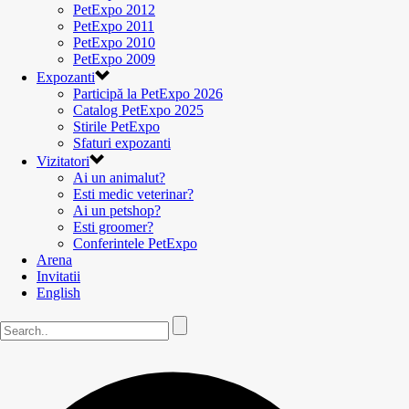
PetExpo 2012
PetExpo 2011
PetExpo 2010
PetExpo 2009
Expozanti
Participă la PetExpo 2026
Catalog PetExpo 2025
Stirile PetExpo
Sfaturi expozanti
Vizitatori
Ai un animalut?
Esti medic veterinar?
Ai un petshop?
Esti groomer?
Conferintele PetExpo
Arena
Invitatii
English