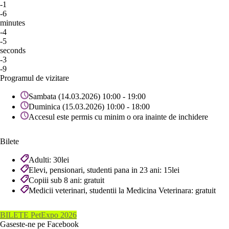
-1
-6
minutes
-4
-5
seconds
-3
-9
Programul de vizitare
Sambata (14.03.2026) 10:00 - 19:00
Duminica (15.03.2026) 10:00 - 18:00
Accesul este permis cu minim o ora inainte de inchidere
Bilete
Adulti: 30lei
Elevi, pensionari, studenti pana in 23 ani: 15lei
Copiii sub 8 ani: gratuit
Medicii veterinari, studentii la Medicina Veterinara: gratuit
BILETE PetExpo 2026
Gaseste-ne pe Facebook