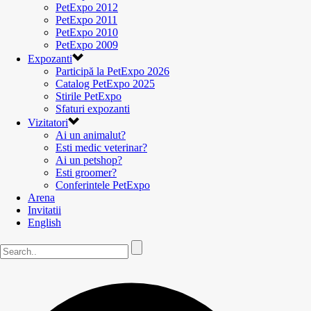
PetExpo 2012
PetExpo 2011
PetExpo 2010
PetExpo 2009
Expozanti
Participă la PetExpo 2026
Catalog PetExpo 2025
Stirile PetExpo
Sfaturi expozanti
Vizitatori
Ai un animalut?
Esti medic veterinar?
Ai un petshop?
Esti groomer?
Conferintele PetExpo
Arena
Invitatii
English