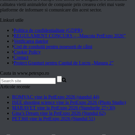
calitatea vietii animalelor de companie prin crearea celei mai vaste
platforme de informare si comunicare din acest sector.
Linkuri utile
Politica de confidentialitate (GDPR)
REGULAMENT CONCURS – „Mascota PetExpo 2026”
Verificarea datelor
Cod de conduită pentru posesorii de câini
Cookie Policy
Contact
Proiect Granturi pentru Capital de Lucru „Masura 2”
Cauta in www.petexpo.ro
Articole recente
ROMVAC vine la PetExpo 2026 (standul 44)
ISEE shooting science vine la PetExpo 2026 (Photo Studio)
MARAVET vine la PetExpo 2026 (Standurile 27+30)
Gina’s Dream vine la PetExpo 2026 (Standul 62)
PET360 vine la PetExpo 2026 (Standul 51)