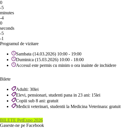
0
-5
minutes
-4
0
seconds
-5
-1
Programul de vizitare
Sambata (14.03.2026) 10:00 - 19:00
Duminica (15.03.2026) 10:00 - 18:00
Accesul este permis cu minim o ora inainte de inchidere
Bilete
Adulti: 30lei
Elevi, pensionari, studenti pana in 23 ani: 15lei
Copiii sub 8 ani: gratuit
Medicii veterinari, studentii la Medicina Veterinara: gratuit
BILETE PetExpo 2026
Gaseste-ne pe Facebook