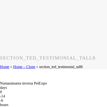
SECTION_TED_TESTIMONIAL_TALL8
Home
»
Home – Clone
»
section_ted_testimonial_tall8
Numaratoarea inversa PetExpo
days
0
-14
-6
hours