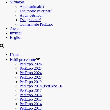
Vizitatori
Ai un animalut?
Esti medic veterinar?
Ai un petshop?
Esti groomer?
Conferintele PetExpo
Arena
Invitatii
English
Home
Editii precedente
PetExpo 2026
PetExpo 2025
PetExpo 2024
PetExpo 2023
PetExpo 2019
PetExpo 2018 (PetExpo 10)
PetExpo 2017
PetExpo 2016
PetExpo 2015
PetExpo 2014
PetExpo 2013