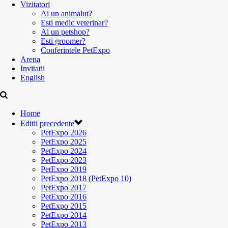
Vizitatori
Ai un animalut?
Esti medic veterinar?
Ai un petshop?
Esti groomer?
Conferintele PetExpo
Arena
Invitatii
English
Home
Editii precedente
PetExpo 2026
PetExpo 2025
PetExpo 2024
PetExpo 2023
PetExpo 2019
PetExpo 2018 (PetExpo 10)
PetExpo 2017
PetExpo 2016
PetExpo 2015
PetExpo 2014
PetExpo 2013