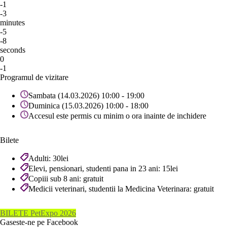
-1
-3
minutes
-5
-8
seconds
0
-1
Programul de vizitare
Sambata (14.03.2026) 10:00 - 19:00
Duminica (15.03.2026) 10:00 - 18:00
Accesul este permis cu minim o ora inainte de inchidere
Bilete
Adulti: 30lei
Elevi, pensionari, studenti pana in 23 ani: 15lei
Copiii sub 8 ani: gratuit
Medicii veterinari, studentii la Medicina Veterinara: gratuit
BILETE PetExpo 2026
Gaseste-ne pe Facebook