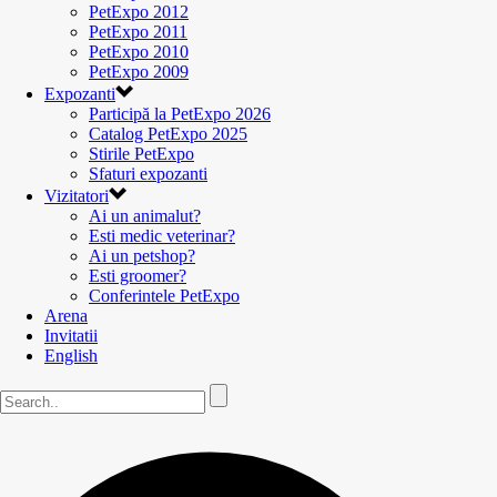
PetExpo 2012
PetExpo 2011
PetExpo 2010
PetExpo 2009
Expozanti
Participă la PetExpo 2026
Catalog PetExpo 2025
Stirile PetExpo
Sfaturi expozanti
Vizitatori
Ai un animalut?
Esti medic veterinar?
Ai un petshop?
Esti groomer?
Conferintele PetExpo
Arena
Invitatii
English