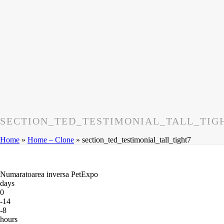
SECTION_TED_TESTIMONIAL_TALL_TIG
Home
»
Home – Clone
»
section_ted_testimonial_tall_tight7
Numaratoarea inversa PetExpo
days
0
-14
-8
hours