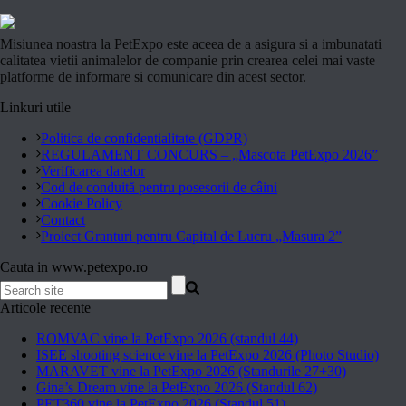
Misiunea noastra la PetExpo este aceea de a asigura si a imbunatati
calitatea vietii animalelor de companie prin crearea celei mai vaste
platforme de informare si comunicare din acest sector.
Linkuri utile
Politica de confidentialitate (GDPR)
REGULAMENT CONCURS – „Mascota PetExpo 2026”
Verificarea datelor
Cod de conduită pentru posesorii de câini
Cookie Policy
Contact
Proiect Granturi pentru Capital de Lucru „Masura 2”
Cauta in www.petexpo.ro
Articole recente
ROMVAC vine la PetExpo 2026 (standul 44)
ISEE shooting science vine la PetExpo 2026 (Photo Studio)
MARAVET vine la PetExpo 2026 (Standurile 27+30)
Gina’s Dream vine la PetExpo 2026 (Standul 62)
PET360 vine la PetExpo 2026 (Standul 51)