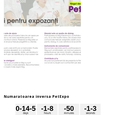
Numaratoarea inversa PetExpo
0
-14
-5
-1
-8
-5
0
-1
-3
days
hours
minutes
seconds