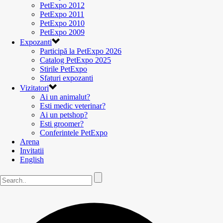
PetExpo 2012
PetExpo 2011
PetExpo 2010
PetExpo 2009
Expozanti
Participă la PetExpo 2026
Catalog PetExpo 2025
Stirile PetExpo
Sfaturi expozanti
Vizitatori
Ai un animalut?
Esti medic veterinar?
Ai un petshop?
Esti groomer?
Conferintele PetExpo
Arena
Invitatii
English