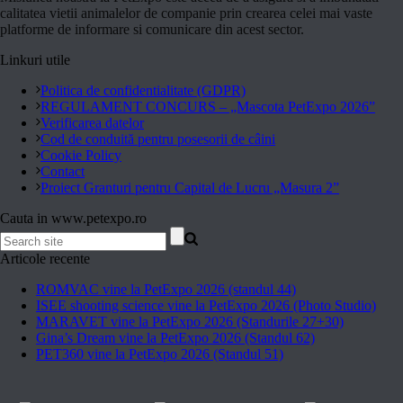
calitatea vietii animalelor de companie prin crearea celei mai vaste
platforme de informare si comunicare din acest sector.
Linkuri utile
Politica de confidentialitate (GDPR)
REGULAMENT CONCURS – „Mascota PetExpo 2026”
Verificarea datelor
Cod de conduită pentru posesorii de câini
Cookie Policy
Contact
Proiect Granturi pentru Capital de Lucru „Masura 2”
Cauta in www.petexpo.ro
Articole recente
ROMVAC vine la PetExpo 2026 (standul 44)
ISEE shooting science vine la PetExpo 2026 (Photo Studio)
MARAVET vine la PetExpo 2026 (Standurile 27+30)
Gina’s Dream vine la PetExpo 2026 (Standul 62)
PET360 vine la PetExpo 2026 (Standul 51)