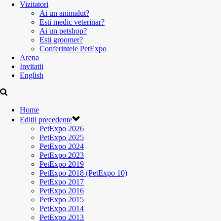
Vizitatori
Ai un animalut?
Esti medic veterinar?
Ai un petshop?
Esti groomer?
Conferintele PetExpo
Arena
Invitatii
English
Home
Editii precedente
PetExpo 2026
PetExpo 2025
PetExpo 2024
PetExpo 2023
PetExpo 2019
PetExpo 2018 (PetExpo 10)
PetExpo 2017
PetExpo 2016
PetExpo 2015
PetExpo 2014
PetExpo 2013