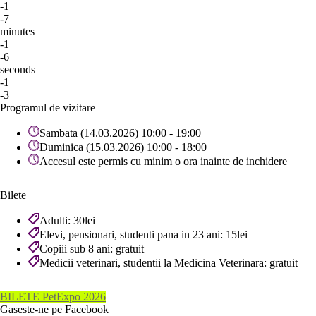
-1
-7
minutes
-1
-6
seconds
-1
-3
Programul de vizitare
Sambata (14.03.2026) 10:00 - 19:00
Duminica (15.03.2026) 10:00 - 18:00
Accesul este permis cu minim o ora inainte de inchidere
Bilete
Adulti: 30lei
Elevi, pensionari, studenti pana in 23 ani: 15lei
Copiii sub 8 ani: gratuit
Medicii veterinari, studentii la Medicina Veterinara: gratuit
BILETE PetExpo 2026
Gaseste-ne pe Facebook