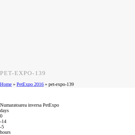
PET-EXPO-139
Home
»
PetExpo 2016
»
pet-expo-139
Numaratoarea inversa PetExpo
days
0
-14
-5
hours