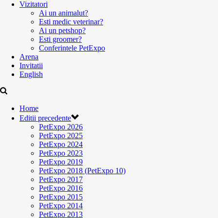
Vizitatori
Ai un animalut?
Esti medic veterinar?
Ai un petshop?
Esti groomer?
Conferintele PetExpo
Arena
Invitatii
English
Home
Editii precedente
PetExpo 2026
PetExpo 2025
PetExpo 2024
PetExpo 2023
PetExpo 2019
PetExpo 2018 (PetExpo 10)
PetExpo 2017
PetExpo 2016
PetExpo 2015
PetExpo 2014
PetExpo 2013