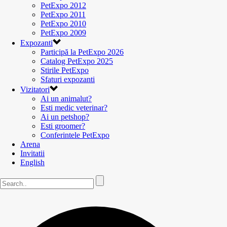
PetExpo 2012
PetExpo 2011
PetExpo 2010
PetExpo 2009
Expozanti
Participă la PetExpo 2026
Catalog PetExpo 2025
Stirile PetExpo
Sfaturi expozanti
Vizitatori
Ai un animalut?
Esti medic veterinar?
Ai un petshop?
Esti groomer?
Conferintele PetExpo
Arena
Invitatii
English