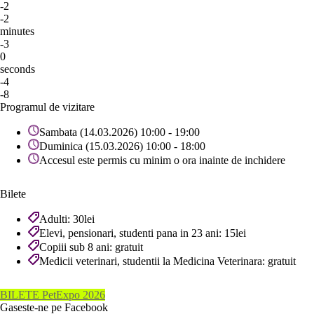
-2
-2
minutes
-3
0
seconds
-4
-8
Programul de vizitare
Sambata (14.03.2026) 10:00 - 19:00
Duminica (15.03.2026) 10:00 - 18:00
Accesul este permis cu minim o ora inainte de inchidere
Bilete
Adulti: 30lei
Elevi, pensionari, studenti pana in 23 ani: 15lei
Copiii sub 8 ani: gratuit
Medicii veterinari, studentii la Medicina Veterinara: gratuit
BILETE PetExpo 2026
Gaseste-ne pe Facebook