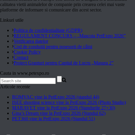
calitatea vietii animalelor de companie prin crearea celei mai vaste
platforme de informare si comunicare din acest sector.
Linkuri utile
Politica de confidentialitate (GDPR)
REGULAMENT CONCURS – „Mascota PetExpo 2026”
Verificarea datelor
Cod de conduită pentru posesorii de câini
Cookie Policy
Contact
Proiect Granturi pentru Capital de Lucru „Masura 2”
Cauta in www.petexpo.ro
Articole recente
ROMVAC vine la PetExpo 2026 (standul 44)
ISEE shooting science vine la PetExpo 2026 (Photo Studio)
MARAVET vine la PetExpo 2026 (Standurile 27+30)
Gina’s Dream vine la PetExpo 2026 (Standul 62)
PET360 vine la PetExpo 2026 (Standul 51)