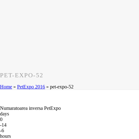
PET-EXPO-52
Home
»
PetExpo 2016
»
pet-expo-52
Numaratoarea inversa PetExpo
days
0
-14
-6
hours