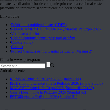
calitatea vietii animalelor de companie prin crearea celei mai vaste
platforme de informare si comunicare din acest sector.
Linkuri utile
Politica de confidentialitate (GDPR)
REGULAMENT CONCURS – „Mascota PetExpo 2026”
Verificarea datelor
Cod de conduită pentru posesorii de câini
Cookie Policy
Contact
Proiect Granturi pentru Capital de Lucru „Masura 2”
Cauta in www.petexpo.ro
Articole recente
ROMVAC vine la PetExpo 2026 (standul 44)
ISEE shooting science vine la PetExpo 2026 (Photo Studio)
MARAVET vine la PetExpo 2026 (Standurile 27+30)
Gina’s Dream vine la PetExpo 2026 (Standul 62)
PET360 vine la PetExpo 2026 (Standul 51)