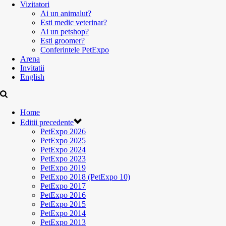
Vizitatori
Ai un animalut?
Esti medic veterinar?
Ai un petshop?
Esti groomer?
Conferintele PetExpo
Arena
Invitatii
English
Home
Editii precedente
PetExpo 2026
PetExpo 2025
PetExpo 2024
PetExpo 2023
PetExpo 2019
PetExpo 2018 (PetExpo 10)
PetExpo 2017
PetExpo 2016
PetExpo 2015
PetExpo 2014
PetExpo 2013