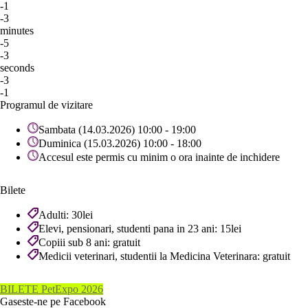
-1
-3
minutes
-5
-3
seconds
-3
-1
Programul de vizitare
Sambata (14.03.2026) 10:00 - 19:00
Duminica (15.03.2026) 10:00 - 18:00
Accesul este permis cu minim o ora inainte de inchidere
Bilete
Adulti: 30lei
Elevi, pensionari, studenti pana in 23 ani: 15lei
Copiii sub 8 ani: gratuit
Medicii veterinari, studentii la Medicina Veterinara: gratuit
BILETE PetExpo 2026
Gaseste-ne pe Facebook