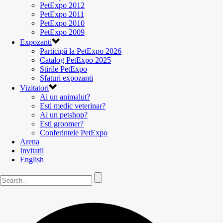
PetExpo 2012
PetExpo 2011
PetExpo 2010
PetExpo 2009
Expozanti
Participă la PetExpo 2026
Catalog PetExpo 2025
Stirile PetExpo
Sfaturi expozanti
Vizitatori
Ai un animalut?
Esti medic veterinar?
Ai un petshop?
Esti groomer?
Conferintele PetExpo
Arena
Invitatii
English