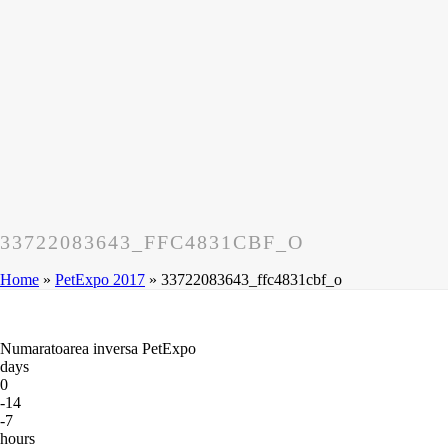
33722083643_FFC4831CBF_O
Home
»
PetExpo 2017
»
33722083643_ffc4831cbf_o
Numaratoarea inversa PetExpo
days
0
-14
-7
hours