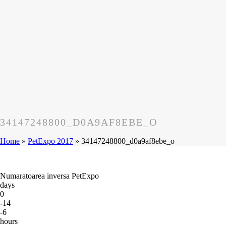
34147248800_D0A9AF8EBE_O
Home
»
PetExpo 2017
»
34147248800_d0a9af8ebe_o
Numaratoarea inversa PetExpo
days
0
-14
-6
hours