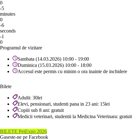
0
-5
minutes
0
-6
seconds
-1
0
Programul de vizitare
Sambata (14.03.2026) 10:00 - 19:00
Duminica (15.03.2026) 10:00 - 18:00
Accesul este permis cu minim o ora inainte de inchidere
Bilete
Adulti: 30lei
Elevi, pensionari, studenti pana in 23 ani: 15lei
Copiii sub 8 ani: gratuit
Medicii veterinari, studentii la Medicina Veterinara: gratuit
BILETE PetExpo 2026
Gaseste-ne pe Facebook