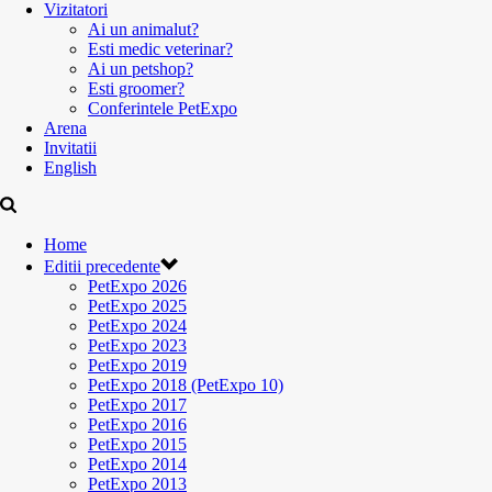
Vizitatori
Ai un animalut?
Esti medic veterinar?
Ai un petshop?
Esti groomer?
Conferintele PetExpo
Arena
Invitatii
English
Home
Editii precedente
PetExpo 2026
PetExpo 2025
PetExpo 2024
PetExpo 2023
PetExpo 2019
PetExpo 2018 (PetExpo 10)
PetExpo 2017
PetExpo 2016
PetExpo 2015
PetExpo 2014
PetExpo 2013