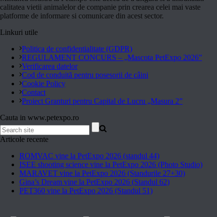
calitatea vietii animalelor de companie prin crearea celei mai vaste
platforme de informare si comunicare din acest sector.
Linkuri utile
Politica de confidentialitate (GDPR)
REGULAMENT CONCURS – „Mascota PetExpo 2026”
Verificarea datelor
Cod de conduită pentru posesorii de câini
Cookie Policy
Contact
Proiect Granturi pentru Capital de Lucru „Masura 2”
Cauta in www.petexpo.ro
Articole recente
ROMVAC vine la PetExpo 2026 (standul 44)
ISEE shooting science vine la PetExpo 2026 (Photo Studio)
MARAVET vine la PetExpo 2026 (Standurile 27+30)
Gina’s Dream vine la PetExpo 2026 (Standul 62)
PET360 vine la PetExpo 2026 (Standul 51)