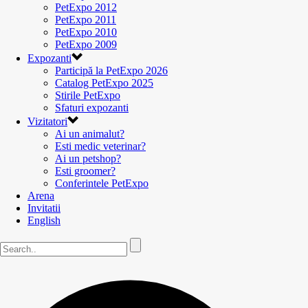
PetExpo 2012
PetExpo 2011
PetExpo 2010
PetExpo 2009
Expozanti
Participă la PetExpo 2026
Catalog PetExpo 2025
Stirile PetExpo
Sfaturi expozanti
Vizitatori
Ai un animalut?
Esti medic veterinar?
Ai un petshop?
Esti groomer?
Conferintele PetExpo
Arena
Invitatii
English