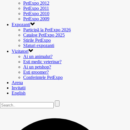
PetExpo 2012
PetExpo 2011
PetExpo 2010
PetExpo 2009
Expozanti
Participă la PetExpo 2026
Catalog PetExpo 2025
Stirile PetExpo
Sfaturi expozanti
Vizitatori
Ai un animalut?
Esti medic veterinar?
Ai un petshop?
Esti groomer?
Conferintele PetExpo
Arena
Invitatii
English