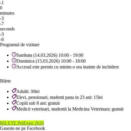
-1
0
minutes
-3
-7
seconds
-3
-6
Programul de vizitare
Sambata (14.03.2026) 10:00 - 19:00
Duminica (15.03.2026) 10:00 - 18:00
Accesul este permis cu minim o ora inainte de inchidere
Bilete
Adulti: 30lei
Elevi, pensionari, studenti pana in 23 ani: 15lei
Copiii sub 8 ani: gratuit
Medicii veterinari, studentii la Medicina Veterinara: gratuit
BILETE PetExpo 2026
Gaseste-ne pe Facebook