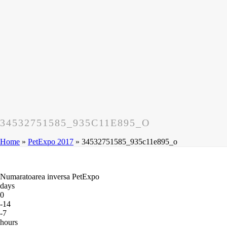
34532751585_935C11E895_O
Home
»
PetExpo 2017
»
34532751585_935c11e895_o
Numaratoarea inversa PetExpo
days
0
-14
-7
hours