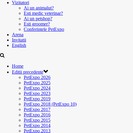
Vizitatori
Ai un animalut?
Esti medic veterinar?
Ai un petshop?
Esti groomer?
Conferintele PetExpo
Arena
Invitatii
English
Home
Editii precedente
PetExpo 2026
PetExpo 2025
PetExpo 2024
PetExpo 2023
PetExpo 2019
PetExpo 2018 (PetExpo 10)
PetExpo 2017
PetExpo 2016
PetExpo 2015
PetExpo 2014
PetExpo 2013