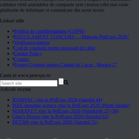
calitatea vietii animalelor de companie prin crearea celei mai vaste
platforme de informare si comunicare din acest sector.
Linkuri utile
Politica de confidentialitate (GDPR)
REGULAMENT CONCURS – „Mascota PetExpo 2026”
Verificarea datelor
Cod de conduită pentru posesorii de câini
Cookie Policy
Contact
Proiect Granturi pentru Capital de Lucru „Masura 2”
Cauta in www.petexpo.ro
Articole recente
ROMVAC vine la PetExpo 2026 (standul 44)
ISEE shooting science vine la PetExpo 2026 (Photo Studio)
MARAVET vine la PetExpo 2026 (Standurile 27+30)
Gina’s Dream vine la PetExpo 2026 (Standul 62)
PET360 vine la PetExpo 2026 (Standul 51)