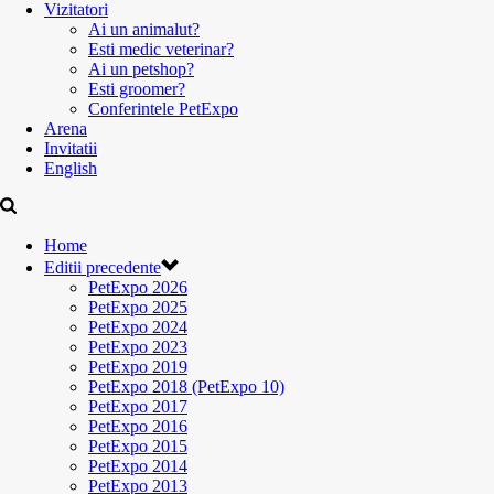
Vizitatori
Ai un animalut?
Esti medic veterinar?
Ai un petshop?
Esti groomer?
Conferintele PetExpo
Arena
Invitatii
English
Home
Editii precedente
PetExpo 2026
PetExpo 2025
PetExpo 2024
PetExpo 2023
PetExpo 2019
PetExpo 2018 (PetExpo 10)
PetExpo 2017
PetExpo 2016
PetExpo 2015
PetExpo 2014
PetExpo 2013