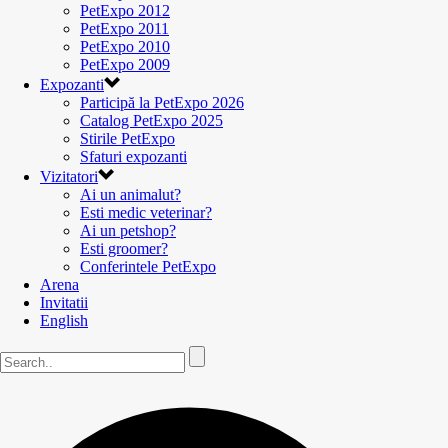
PetExpo 2012
PetExpo 2011
PetExpo 2010
PetExpo 2009
Expozanti
Participă la PetExpo 2026
Catalog PetExpo 2025
Stirile PetExpo
Sfaturi expozanti
Vizitatori
Ai un animalut?
Esti medic veterinar?
Ai un petshop?
Esti groomer?
Conferintele PetExpo
Arena
Invitatii
English