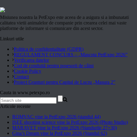
Misiunea noastra la PetExpo este aceea de a asigura si a imbunatati
calitatea vietii animalelor de companie prin crearea celei mai vaste
platforme de informare si comunicare din acest sector.
Linkuri utile
Politica de confidentialitate (GDPR)
REGULAMENT CONCURS – „Mascota PetExpo 2026”
Verificarea datelor
Cod de conduită pentru posesorii de câini
Cookie Policy
Contact
Proiect Granturi pentru Capital de Lucru „Masura 2”
Cauta in www.petexpo.ro
Articole recente
ROMVAC vine la PetExpo 2026 (standul 44)
ISEE shooting science vine la PetExpo 2026 (Photo Studio)
MARAVET vine la PetExpo 2026 (Standurile 27+30)
Gina’s Dream vine la PetExpo 2026 (Standul 62)