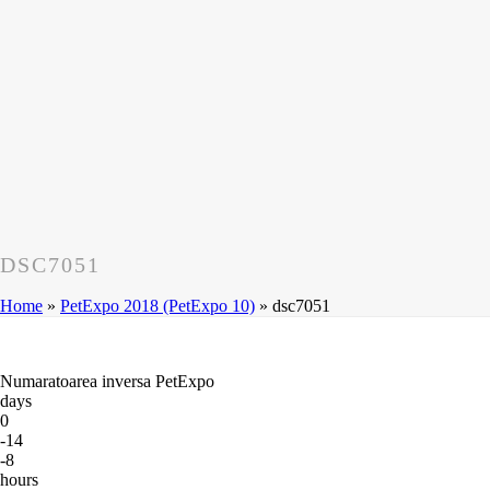
DSC7051
Home
»
PetExpo 2018 (PetExpo 10)
»
dsc7051
Numaratoarea inversa PetExpo
days
0
-14
-8
hours