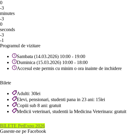
0
-3
minutes
-3
0
seconds
-3
-1
Programul de vizitare
Sambata (14.03.2026) 10:00 - 19:00
Duminica (15.03.2026) 10:00 - 18:00
Accesul este permis cu minim o ora inainte de inchidere
Bilete
Adulti: 30lei
Elevi, pensionari, studenti pana in 23 ani: 15lei
Copiii sub 8 ani: gratuit
Medicii veterinari, studentii la Medicina Veterinara: gratuit
BILETE PetExpo 2026
Gaseste-ne pe Facebook