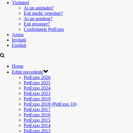
Vizitatori
Ai un animalut?
Esti medic veterinar?
Ai un petshop?
Esti groomer?
Conferintele PetExpo
Arena
Invitatii
English
Home
Editii precedente
PetExpo 2026
PetExpo 2025
PetExpo 2024
PetExpo 2023
PetExpo 2019
PetExpo 2018 (PetExpo 10)
PetExpo 2017
PetExpo 2016
PetExpo 2015
PetExpo 2014
PetExpo 2013