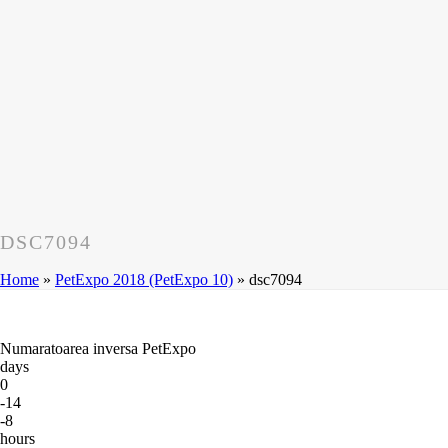
DSC7094
Home
»
PetExpo 2018 (PetExpo 10)
»
dsc7094
Numaratoarea inversa PetExpo
days
0
-14
-8
hours