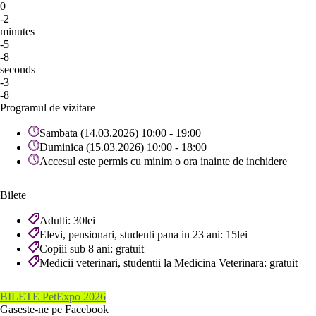
0
-2
minutes
-5
-8
seconds
-3
-8
Programul de vizitare
Sambata (14.03.2026) 10:00 - 19:00
Duminica (15.03.2026) 10:00 - 18:00
Accesul este permis cu minim o ora inainte de inchidere
Bilete
Adulti: 30lei
Elevi, pensionari, studenti pana in 23 ani: 15lei
Copiii sub 8 ani: gratuit
Medicii veterinari, studentii la Medicina Veterinara: gratuit
BILETE PetExpo 2026
Gaseste-ne pe Facebook