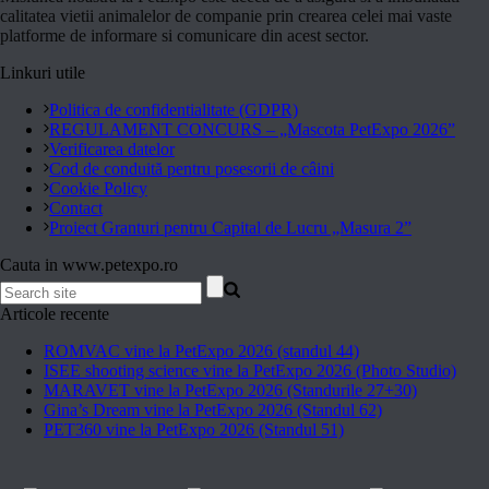
calitatea vietii animalelor de companie prin crearea celei mai vaste
platforme de informare si comunicare din acest sector.
Linkuri utile
Politica de confidentialitate (GDPR)
REGULAMENT CONCURS – „Mascota PetExpo 2026”
Verificarea datelor
Cod de conduită pentru posesorii de câini
Cookie Policy
Contact
Proiect Granturi pentru Capital de Lucru „Masura 2”
Cauta in www.petexpo.ro
Articole recente
ROMVAC vine la PetExpo 2026 (standul 44)
ISEE shooting science vine la PetExpo 2026 (Photo Studio)
MARAVET vine la PetExpo 2026 (Standurile 27+30)
Gina’s Dream vine la PetExpo 2026 (Standul 62)
PET360 vine la PetExpo 2026 (Standul 51)