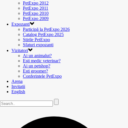
PetExpo 2012
PetExpo 2011
PetExpo 2010
PetExpo 2009
Expozanti
Participă la PetExpo 2026
Catalog PetExpo 2025
Stirile PetExpo
Sfaturi expozanti
Vizitatori
Ai un animalut?
Esti medic veterinar?
Ai un petshop?
Esti groomer?
Conferintele PetExpo
Arena
Invitatii
English