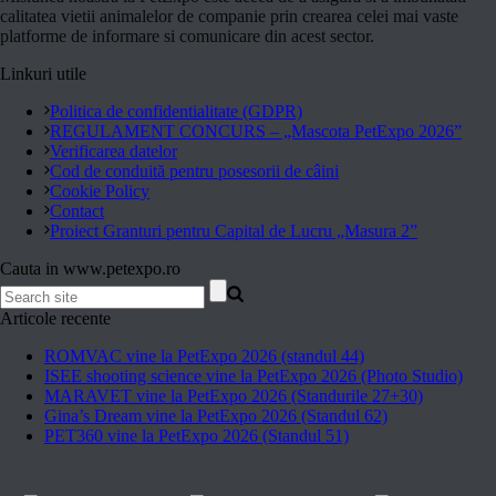
calitatea vietii animalelor de companie prin crearea celei mai vaste
platforme de informare si comunicare din acest sector.
Linkuri utile
Politica de confidentialitate (GDPR)
REGULAMENT CONCURS – „Mascota PetExpo 2026”
Verificarea datelor
Cod de conduită pentru posesorii de câini
Cookie Policy
Contact
Proiect Granturi pentru Capital de Lucru „Masura 2”
Cauta in www.petexpo.ro
Articole recente
ROMVAC vine la PetExpo 2026 (standul 44)
ISEE shooting science vine la PetExpo 2026 (Photo Studio)
MARAVET vine la PetExpo 2026 (Standurile 27+30)
Gina’s Dream vine la PetExpo 2026 (Standul 62)
PET360 vine la PetExpo 2026 (Standul 51)