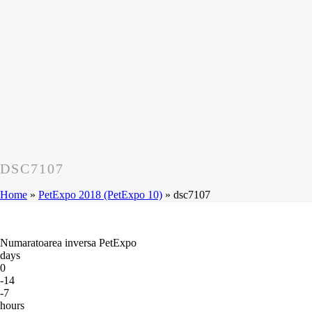
DSC7107
Home
»
PetExpo 2018 (PetExpo 10)
»
dsc7107
Numaratoarea inversa PetExpo
days
0
-14
-7
hours