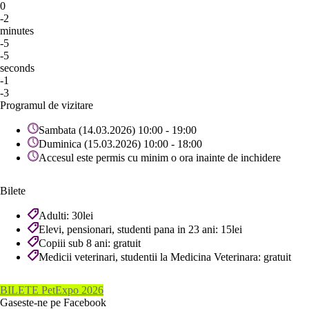
0
-2
minutes
-5
-5
seconds
-1
-3
Programul de vizitare
Sambata (14.03.2026) 10:00 - 19:00
Duminica (15.03.2026) 10:00 - 18:00
Accesul este permis cu minim o ora inainte de inchidere
Bilete
Adulti: 30lei
Elevi, pensionari, studenti pana in 23 ani: 15lei
Copiii sub 8 ani: gratuit
Medicii veterinari, studentii la Medicina Veterinara: gratuit
BILETE PetExpo 2026
Gaseste-ne pe Facebook