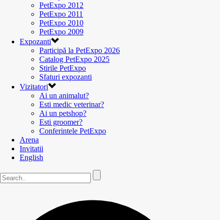
PetExpo 2012
PetExpo 2011
PetExpo 2010
PetExpo 2009
Expozanti
Participă la PetExpo 2026
Catalog PetExpo 2025
Stirile PetExpo
Sfaturi expozanti
Vizitatori
Ai un animalut?
Esti medic veterinar?
Ai un petshop?
Esti groomer?
Conferintele PetExpo
Arena
Invitatii
English