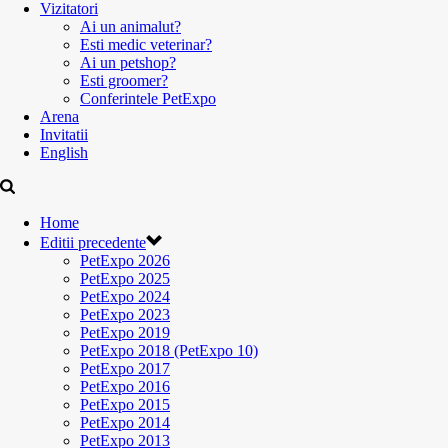
Vizitatori
Ai un animalut?
Esti medic veterinar?
Ai un petshop?
Esti groomer?
Conferintele PetExpo
Arena
Invitatii
English
Home
Editii precedente
PetExpo 2026
PetExpo 2025
PetExpo 2024
PetExpo 2023
PetExpo 2019
PetExpo 2018 (PetExpo 10)
PetExpo 2017
PetExpo 2016
PetExpo 2015
PetExpo 2014
PetExpo 2013