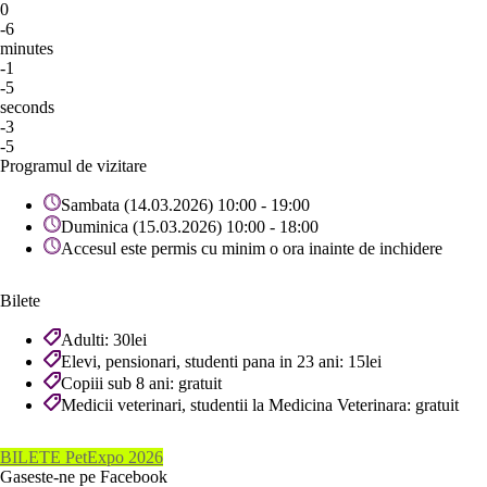
0
-6
minutes
-1
-5
seconds
-3
-5
Programul de vizitare
Sambata (14.03.2026) 10:00 - 19:00
Duminica (15.03.2026) 10:00 - 18:00
Accesul este permis cu minim o ora inainte de inchidere
Bilete
Adulti: 30lei
Elevi, pensionari, studenti pana in 23 ani: 15lei
Copiii sub 8 ani: gratuit
Medicii veterinari, studentii la Medicina Veterinara: gratuit
BILETE PetExpo 2026
Gaseste-ne pe Facebook