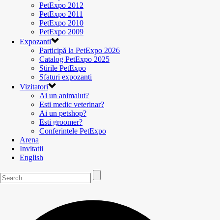
PetExpo 2012
PetExpo 2011
PetExpo 2010
PetExpo 2009
Expozanti
Participă la PetExpo 2026
Catalog PetExpo 2025
Stirile PetExpo
Sfaturi expozanti
Vizitatori
Ai un animalut?
Esti medic veterinar?
Ai un petshop?
Esti groomer?
Conferintele PetExpo
Arena
Invitatii
English