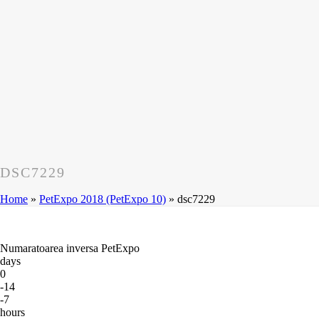
DSC7229
Home
»
PetExpo 2018 (PetExpo 10)
»
dsc7229
Numaratoarea inversa PetExpo
days
0
-14
-7
hours