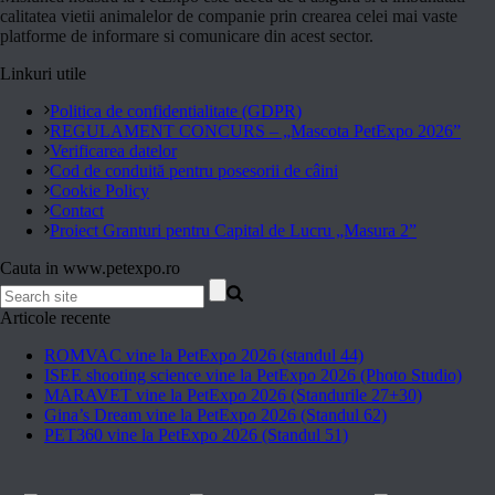
calitatea vietii animalelor de companie prin crearea celei mai vaste
platforme de informare si comunicare din acest sector.
Linkuri utile
Politica de confidentialitate (GDPR)
REGULAMENT CONCURS – „Mascota PetExpo 2026”
Verificarea datelor
Cod de conduită pentru posesorii de câini
Cookie Policy
Contact
Proiect Granturi pentru Capital de Lucru „Masura 2”
Cauta in www.petexpo.ro
Articole recente
ROMVAC vine la PetExpo 2026 (standul 44)
ISEE shooting science vine la PetExpo 2026 (Photo Studio)
MARAVET vine la PetExpo 2026 (Standurile 27+30)
Gina’s Dream vine la PetExpo 2026 (Standul 62)
PET360 vine la PetExpo 2026 (Standul 51)