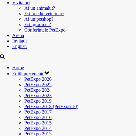
Vizitatori
Ai un animalut?
Esti medic veterinar?
Ai un petshop?
Esti groomer?
Conferintele PetExpo
Arena
Invitatii
English
Home
Editii precedente
PetExpo 2026
PetExpo 2025
PetExpo 2024
PetExpo 2023
PetExpo 2019
PetExpo 2018 (PetExpo 10)
PetExpo 2017
PetExpo 2016
PetExpo 2015
PetExpo 2014
PetExpo 2013