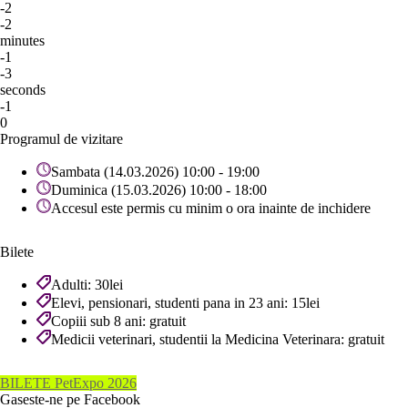
-2
-2
minutes
-1
-3
seconds
-1
0
Programul de vizitare
Sambata (14.03.2026) 10:00 - 19:00
Duminica (15.03.2026) 10:00 - 18:00
Accesul este permis cu minim o ora inainte de inchidere
Bilete
Adulti: 30lei
Elevi, pensionari, studenti pana in 23 ani: 15lei
Copiii sub 8 ani: gratuit
Medicii veterinari, studentii la Medicina Veterinara: gratuit
BILETE PetExpo 2026
Gaseste-ne pe Facebook