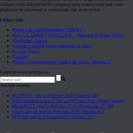
calitatea vietii animalelor de companie prin crearea celei mai vaste
platforme de informare si comunicare din acest sector.
Linkuri utile
Politica de confidentialitate (GDPR)
REGULAMENT CONCURS – „Mascota PetExpo 2026”
Verificarea datelor
Cod de conduită pentru posesorii de câini
Cookie Policy
Contact
Proiect Granturi pentru Capital de Lucru „Masura 2”
Cauta in www.petexpo.ro
Articole recente
ROMVAC vine la PetExpo 2026 (standul 44)
ISEE shooting science vine la PetExpo 2026 (Photo Studio)
MARAVET vine la PetExpo 2026 (Standurile 27+30)
Gina’s Dream vine la PetExpo 2026 (Standul 62)
PET360 vine la PetExpo 2026 (Standul 51)