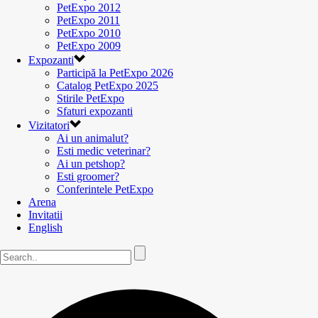
PetExpo 2012
PetExpo 2011
PetExpo 2010
PetExpo 2009
Expozanti
Participă la PetExpo 2026
Catalog PetExpo 2025
Stirile PetExpo
Sfaturi expozanti
Vizitatori
Ai un animalut?
Esti medic veterinar?
Ai un petshop?
Esti groomer?
Conferintele PetExpo
Arena
Invitatii
English