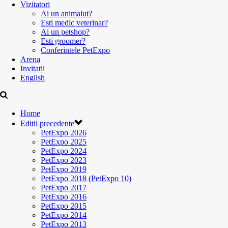
Vizitatori
Ai un animalut?
Esti medic veterinar?
Ai un petshop?
Esti groomer?
Conferintele PetExpo
Arena
Invitatii
English
Home
Editii precedente
PetExpo 2026
PetExpo 2025
PetExpo 2024
PetExpo 2023
PetExpo 2019
PetExpo 2018 (PetExpo 10)
PetExpo 2017
PetExpo 2016
PetExpo 2015
PetExpo 2014
PetExpo 2013