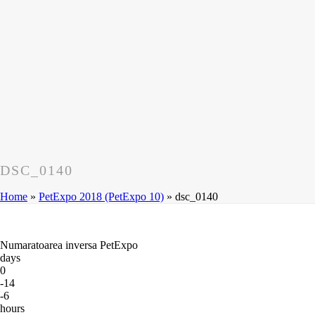
DSC_0140
Home
»
PetExpo 2018 (PetExpo 10)
»
dsc_0140
Numaratoarea inversa PetExpo
days
0
-14
-6
hours