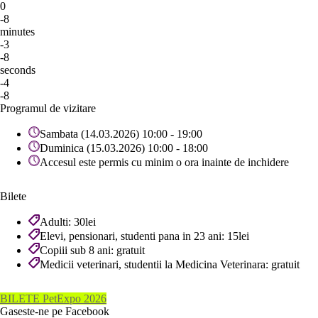
0
-8
minutes
-3
-8
seconds
-4
-8
Programul de vizitare
Sambata (14.03.2026) 10:00 - 19:00
Duminica (15.03.2026) 10:00 - 18:00
Accesul este permis cu minim o ora inainte de inchidere
Bilete
Adulti: 30lei
Elevi, pensionari, studenti pana in 23 ani: 15lei
Copiii sub 8 ani: gratuit
Medicii veterinari, studentii la Medicina Veterinara: gratuit
BILETE PetExpo 2026
Gaseste-ne pe Facebook