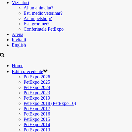
Vizitatori
Ai un animalut?
Esti medic veterinar?
Ai un petshop?
Esti groomer?
Conferintele PetExpo
Arena
Invitatii
English
Home
Editii precedente
PetExpo 2026
PetExpo 2025
PetExpo 2024
PetExpo 2023
PetExpo 2019
PetExpo 2018 (PetExpo 10)
PetExpo 2017
PetExpo 2016
PetExpo 2015
PetExpo 2014
PetExpo 2013