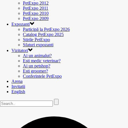
PetExpo 2012
PetExpo 2011
PetExpo 2010
PetExpo 2009
Expozanti
Participă la PetExpo 2026
Catalog PetExpo 2025
Stirile PetExpo
Sfaturi expozanti
Vizitatori
Ai un animalut?
Esti medic veterinar?
Ai un petshop?
Esti groomer?
Conferintele PetExpo
Arena
Invitatii
English