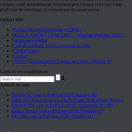
calitatea vietii animalelor de companie prin crearea celei mai vaste
platforme de informare si comunicare din acest sector.
Linkuri utile
Politica de confidentialitate (GDPR)
REGULAMENT CONCURS – „Mascota PetExpo 2026”
Verificarea datelor
Cod de conduită pentru posesorii de câini
Cookie Policy
Contact
Proiect Granturi pentru Capital de Lucru „Masura 2”
Cauta in www.petexpo.ro
Articole recente
ROMVAC vine la PetExpo 2026 (standul 44)
ISEE shooting science vine la PetExpo 2026 (Photo Studio)
MARAVET vine la PetExpo 2026 (Standurile 27+30)
Gina’s Dream vine la PetExpo 2026 (Standul 62)
PET360 vine la PetExpo 2026 (Standul 51)