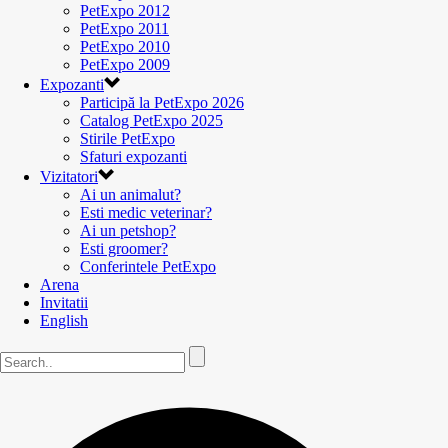
PetExpo 2012
PetExpo 2011
PetExpo 2010
PetExpo 2009
Expozanti
Participă la PetExpo 2026
Catalog PetExpo 2025
Stirile PetExpo
Sfaturi expozanti
Vizitatori
Ai un animalut?
Esti medic veterinar?
Ai un petshop?
Esti groomer?
Conferintele PetExpo
Arena
Invitatii
English