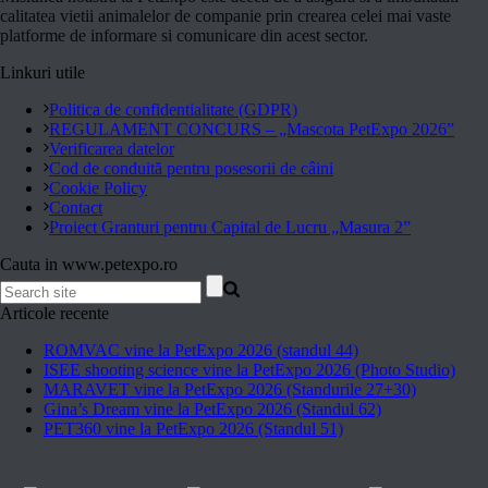
calitatea vietii animalelor de companie prin crearea celei mai vaste
platforme de informare si comunicare din acest sector.
Linkuri utile
Politica de confidentialitate (GDPR)
REGULAMENT CONCURS – „Mascota PetExpo 2026”
Verificarea datelor
Cod de conduită pentru posesorii de câini
Cookie Policy
Contact
Proiect Granturi pentru Capital de Lucru „Masura 2”
Cauta in www.petexpo.ro
Articole recente
ROMVAC vine la PetExpo 2026 (standul 44)
ISEE shooting science vine la PetExpo 2026 (Photo Studio)
MARAVET vine la PetExpo 2026 (Standurile 27+30)
Gina’s Dream vine la PetExpo 2026 (Standul 62)
PET360 vine la PetExpo 2026 (Standul 51)