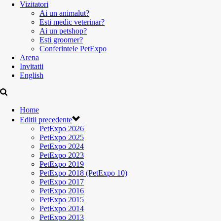
Vizitatori
Ai un animalut?
Esti medic veterinar?
Ai un petshop?
Esti groomer?
Conferintele PetExpo
Arena
Invitatii
English
Home
Editii precedente
PetExpo 2026
PetExpo 2025
PetExpo 2024
PetExpo 2023
PetExpo 2019
PetExpo 2018 (PetExpo 10)
PetExpo 2017
PetExpo 2016
PetExpo 2015
PetExpo 2014
PetExpo 2013