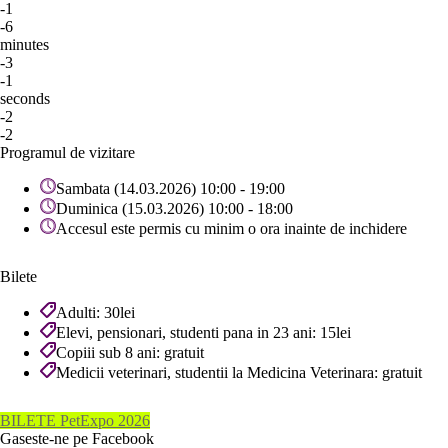
-1
-6
minutes
-3
-1
seconds
-2
-2
Programul de vizitare
Sambata (14.03.2026) 10:00 - 19:00
Duminica (15.03.2026) 10:00 - 18:00
Accesul este permis cu minim o ora inainte de inchidere
Bilete
Adulti: 30lei
Elevi, pensionari, studenti pana in 23 ani: 15lei
Copiii sub 8 ani: gratuit
Medicii veterinari, studentii la Medicina Veterinara: gratuit
BILETE PetExpo 2026
Gaseste-ne pe Facebook