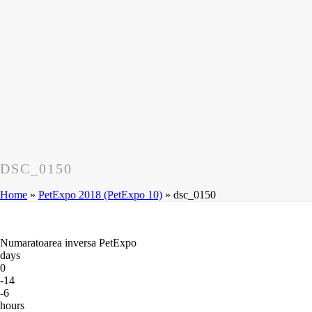
DSC_0150
Home
»
PetExpo 2018 (PetExpo 10)
»
dsc_0150
Numaratoarea inversa PetExpo
days
0
-14
-6
hours