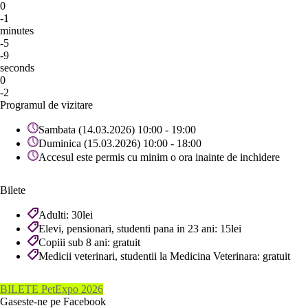
0
-1
minutes
-5
-9
seconds
0
-2
Programul de vizitare
Sambata (14.03.2026) 10:00 - 19:00
Duminica (15.03.2026) 10:00 - 18:00
Accesul este permis cu minim o ora inainte de inchidere
Bilete
Adulti: 30lei
Elevi, pensionari, studenti pana in 23 ani: 15lei
Copiii sub 8 ani: gratuit
Medicii veterinari, studentii la Medicina Veterinara: gratuit
BILETE PetExpo 2026
Gaseste-ne pe Facebook