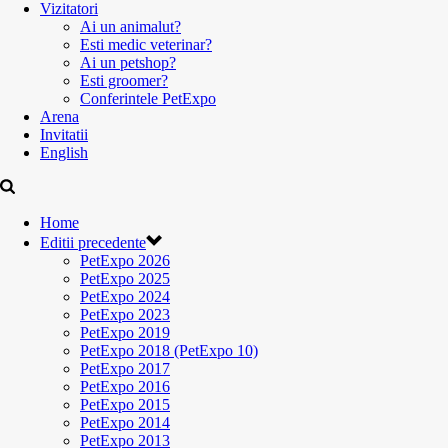
Vizitatori
Ai un animalut?
Esti medic veterinar?
Ai un petshop?
Esti groomer?
Conferintele PetExpo
Arena
Invitatii
English
Home
Editii precedente
PetExpo 2026
PetExpo 2025
PetExpo 2024
PetExpo 2023
PetExpo 2019
PetExpo 2018 (PetExpo 10)
PetExpo 2017
PetExpo 2016
PetExpo 2015
PetExpo 2014
PetExpo 2013