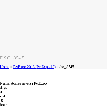
DSC_8545
Home
»
PetExpo 2018 (PetExpo 10)
»
dsc_8545
Numaratoarea inversa PetExpo
days
0
-14
-9
hours