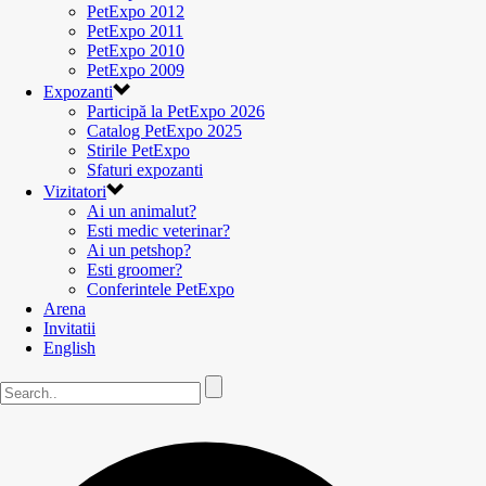
PetExpo 2012
PetExpo 2011
PetExpo 2010
PetExpo 2009
Expozanti
Participă la PetExpo 2026
Catalog PetExpo 2025
Stirile PetExpo
Sfaturi expozanti
Vizitatori
Ai un animalut?
Esti medic veterinar?
Ai un petshop?
Esti groomer?
Conferintele PetExpo
Arena
Invitatii
English