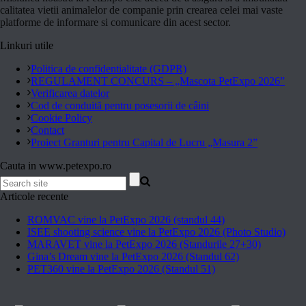
calitatea vietii animalelor de companie prin crearea celei mai vaste
platforme de informare si comunicare din acest sector.
Linkuri utile
Politica de confidentialitate (GDPR)
REGULAMENT CONCURS – „Mascota PetExpo 2026”
Verificarea datelor
Cod de conduită pentru posesorii de câini
Cookie Policy
Contact
Proiect Granturi pentru Capital de Lucru „Masura 2”
Cauta in www.petexpo.ro
Articole recente
ROMVAC vine la PetExpo 2026 (standul 44)
ISEE shooting science vine la PetExpo 2026 (Photo Studio)
MARAVET vine la PetExpo 2026 (Standurile 27+30)
Gina’s Dream vine la PetExpo 2026 (Standul 62)
PET360 vine la PetExpo 2026 (Standul 51)