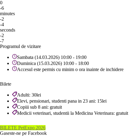
0
-6
minutes
-2
-4
seconds
-2
-7
Programul de vizitare
Sambata (14.03.2026) 10:00 - 19:00
Duminica (15.03.2026) 10:00 - 18:00
Accesul este permis cu minim o ora inainte de inchidere
Bilete
Adulti: 30lei
Elevi, pensionari, studenti pana in 23 ani: 15lei
Copiii sub 8 ani: gratuit
Medicii veterinari, studentii la Medicina Veterinara: gratuit
BILETE PetExpo 2026
Gaseste-ne pe Facebook