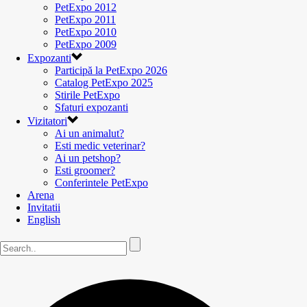
PetExpo 2012
PetExpo 2011
PetExpo 2010
PetExpo 2009
Expozanti
Participă la PetExpo 2026
Catalog PetExpo 2025
Stirile PetExpo
Sfaturi expozanti
Vizitatori
Ai un animalut?
Esti medic veterinar?
Ai un petshop?
Esti groomer?
Conferintele PetExpo
Arena
Invitatii
English