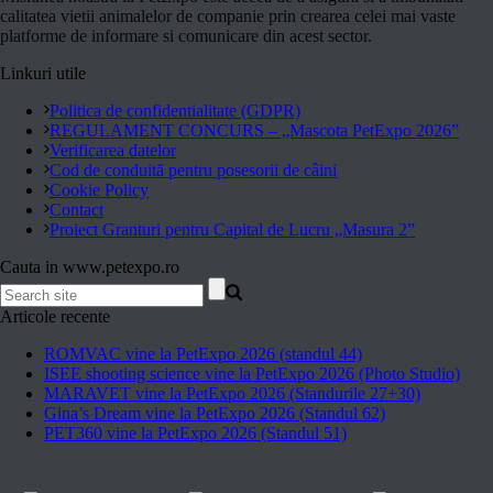
calitatea vietii animalelor de companie prin crearea celei mai vaste
platforme de informare si comunicare din acest sector.
Linkuri utile
Politica de confidentialitate (GDPR)
REGULAMENT CONCURS – „Mascota PetExpo 2026”
Verificarea datelor
Cod de conduită pentru posesorii de câini
Cookie Policy
Contact
Proiect Granturi pentru Capital de Lucru „Masura 2”
Cauta in www.petexpo.ro
Articole recente
ROMVAC vine la PetExpo 2026 (standul 44)
ISEE shooting science vine la PetExpo 2026 (Photo Studio)
MARAVET vine la PetExpo 2026 (Standurile 27+30)
Gina’s Dream vine la PetExpo 2026 (Standul 62)
PET360 vine la PetExpo 2026 (Standul 51)