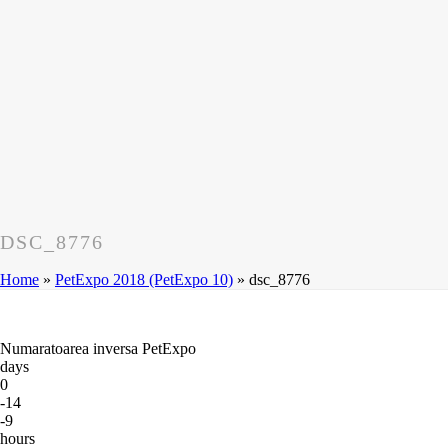
DSC_8776
Home
»
PetExpo 2018 (PetExpo 10)
»
dsc_8776
Numaratoarea inversa PetExpo
days
0
-14
-9
hours