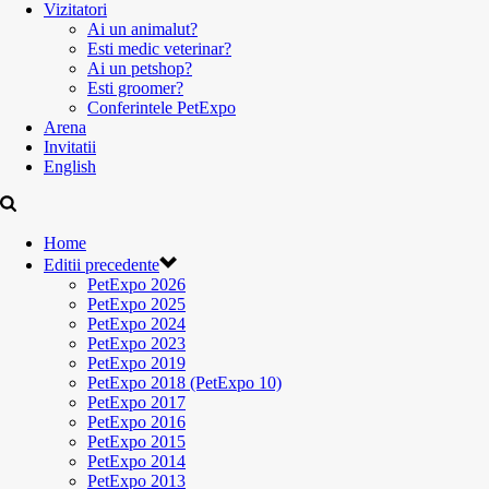
Vizitatori
Ai un animalut?
Esti medic veterinar?
Ai un petshop?
Esti groomer?
Conferintele PetExpo
Arena
Invitatii
English
Home
Editii precedente
PetExpo 2026
PetExpo 2025
PetExpo 2024
PetExpo 2023
PetExpo 2019
PetExpo 2018 (PetExpo 10)
PetExpo 2017
PetExpo 2016
PetExpo 2015
PetExpo 2014
PetExpo 2013