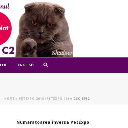
ATII
ENGLISH
HOME
»
PETEXPO 2018 (PETEXPO 10)
»
DSC_8932
Numaratoarea inversa PetExpo