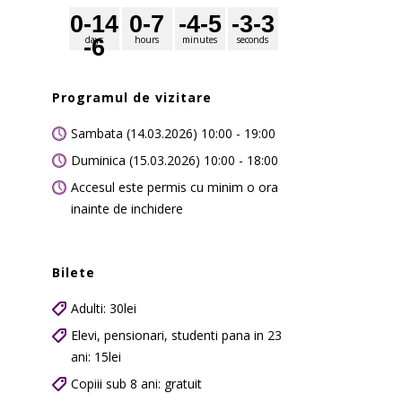
0
-14
0
-7
-4
-5
-3
-3
days
hours
minutes
seconds
-6
Programul de vizitare
Sambata (14.03.2026) 10:00 - 19:00
Duminica (15.03.2026) 10:00 - 18:00
Accesul este permis cu minim o ora
inainte de inchidere
Bilete
Adulti: 30lei
Elevi, pensionari, studenti pana in 23
ani: 15lei
Copiii sub 8 ani: gratuit