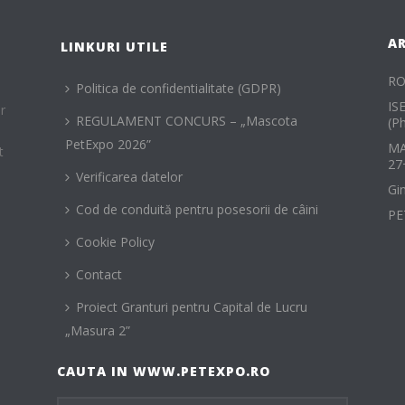
A
LINKURI UTILE
RO
Politica de confidentialitate (GDPR)
IS
r
REGULAMENT CONCURS – „Mascota
(P
PetExpo 2026”
MA
t
27
Verificarea datelor
Gi
Cod de conduită pentru posesorii de câini
PE
Cookie Policy
Contact
Proiect Granturi pentru Capital de Lucru
„Masura 2”
CAUTA IN WWW.PETEXPO.RO