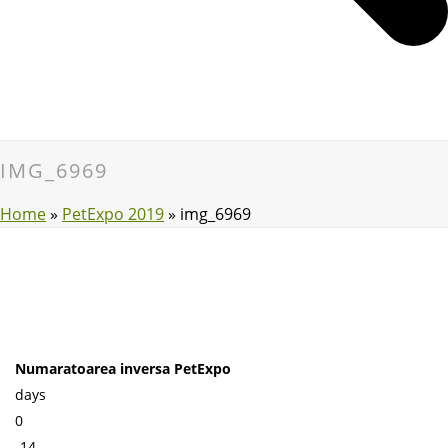
IMG_6969
Home
»
PetExpo 2019
»
img_6969
Numaratoarea inversa PetExpo
days
0
-14