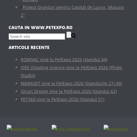
Proiect Granturi pentru Capital de Lucru „Masura
2”
CAUTA IN WWW.PETEXPO.RO
ARTICOLE RECENTE
ROMVAC vine la PetExpo 2026 (standul 44)
ISEE shooting science vine la PetExpo 2026 (Photo
Studio)
MARAVET vine la PetExpo 2026 (Standurile 27+30)
Gina’s Dream vine la PetExpo 2026 (Standul 62)
PET360 vine la PetExpo 2026 (Standul 51)