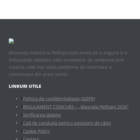
Misiunea noastra la PetExpo este aceea de a asigura si a
imbunatati calitatea vietii animalelor de companie prin
crearea celei mai vaste platforme de informare si
comunicare din acest sector.
LINKURI UTILE
Politica de confidentialitate (GDPR)
REGULAMENT CONCURS – „Mascota PetExpo 2026”
Verificarea datelor
Cod de conduită pentru posesorii de câini
Cookie Policy
Contact