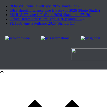
ROMVAC vine la PetExpo 2026 (standul 44)
ISEE shooting science vine la PetExpo 2026 (Photo Studio)
MARAVET vine la PetExpo 2026 (Standurile 27+30)
Gina’s Dream vine la PetExpo 2026 (Standul 62)
PET360 vine la PetExpo 2026 (Standul 51)