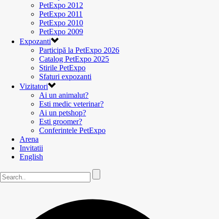
PetExpo 2012
PetExpo 2011
PetExpo 2010
PetExpo 2009
Expozanti
Participă la PetExpo 2026
Catalog PetExpo 2025
Stirile PetExpo
Sfaturi expozanti
Vizitatori
Ai un animalut?
Esti medic veterinar?
Ai un petshop?
Esti groomer?
Conferintele PetExpo
Arena
Invitatii
English