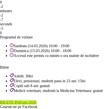
0
-2
minutes
-2
-7
seconds
-5
0
Programul de vizitare
Sambata (14.03.2026) 10:00 - 19:00
Duminica (15.03.2026) 10:00 - 18:00
Accesul este permis cu minim o ora inainte de inchidere
Bilete
Adulti: 30lei
Elevi, pensionari, studenti pana in 23 ani: 15lei
Copiii sub 8 ani: gratuit
Medicii veterinari, studentii la Medicina Veterinara: gratuit
BILETE PetExpo 2026
Gaseste-ne pe Facebook