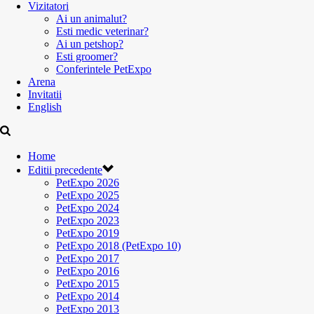
Vizitatori
Ai un animalut?
Esti medic veterinar?
Ai un petshop?
Esti groomer?
Conferintele PetExpo
Arena
Invitatii
English
Home
Editii precedente
PetExpo 2026
PetExpo 2025
PetExpo 2024
PetExpo 2023
PetExpo 2019
PetExpo 2018 (PetExpo 10)
PetExpo 2017
PetExpo 2016
PetExpo 2015
PetExpo 2014
PetExpo 2013