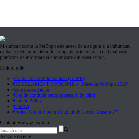
Misiunea noastra la PetExpo este aceea de a asigura si a imbunatati
calitatea vietii animalelor de companie prin crearea celei mai vaste
platforme de informare si comunicare din acest sector.
Linkuri utile
Politica de confidentialitate (GDPR)
REGULAMENT CONCURS – „Mascota PetExpo 2026”
Verificarea datelor
Cod de conduită pentru posesorii de câini
Cookie Policy
Contact
Proiect Granturi pentru Capital de Lucru „Masura 2”
Cauta in www.petexpo.ro
Articole recente