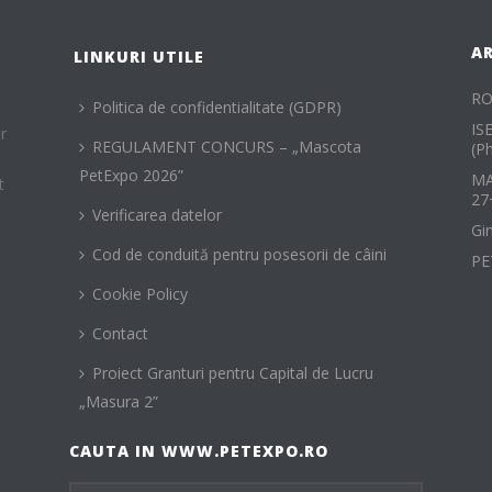
A
LINKURI UTILE
RO
Politica de confidentialitate (GDPR)
IS
r
REGULAMENT CONCURS – „Mascota
(P
PetExpo 2026”
MA
t
27
Verificarea datelor
Gi
Cod de conduită pentru posesorii de câini
PE
Cookie Policy
Contact
Proiect Granturi pentru Capital de Lucru
„Masura 2”
CAUTA IN WWW.PETEXPO.RO