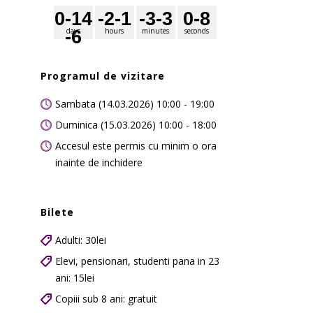
0
-14
-2
-1
-3
-3
0
-8
days
hours
minutes
seconds
-6
Programul de vizitare
Sambata (14.03.2026) 10:00 - 19:00
Duminica (15.03.2026) 10:00 - 18:00
Accesul este permis cu minim o ora
inainte de inchidere
Bilete
Adulti: 30lei
Elevi, pensionari, studenti pana in 23
ani: 15lei
Copiii sub 8 ani: gratuit