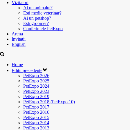
Vizitatori
Ai un animalut?
Esti medic veterinar?
Ai un petshop?
Esti groomer?
Conferintele PetExpo
Arena
Invitatii
English
Home
Editii precedente
PetExpo 2026
PetExpo 2025
PetExpo 2024
PetExpo 2023
PetExpo 2019
PetExpo 2018 (PetExpo 10)
PetExpo 2017
PetExpo 2016
PetExpo 2015
PetExpo 2014
PetExpo 2013