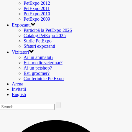
PetExpo 2012
PetExpo 2011
PetExpo 2010
PetExpo 2009
Expozanti
Participă la PetExpo 2026
Catalog PetExpo 2025
Stirile PetExpo
Sfaturi expozanti
Vizitatori
Ai un animalut?
Esti medic veterinar?
Ai un petshop?
Esti groomer?
Conferintele PetExpo
Arena
Invitatii
English