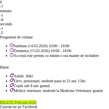
0
-7
minutes
-1
-8
seconds
-1
-5
Programul de vizitare
Sambata (14.03.2026) 10:00 - 19:00
Duminica (15.03.2026) 10:00 - 18:00
Accesul este permis cu minim o ora inainte de inchidere
Bilete
Adulti: 30lei
Elevi, pensionari, studenti pana in 23 ani: 15lei
Copiii sub 8 ani: gratuit
Medicii veterinari, studentii la Medicina Veterinara: gratuit
BILETE PetExpo 2026
Gaseste-ne pe Facebook