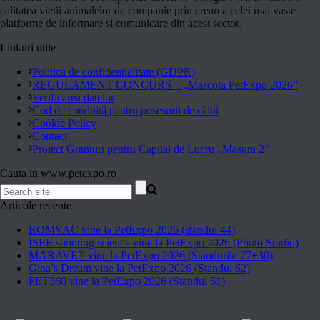
calitatea vietii animalelor de companie prin crearea celei mai vaste
platforme de informare si comunicare din acest sector.
Linkuri utile
Politica de confidentialitate (GDPR)
REGULAMENT CONCURS – „Mascota PetExpo 2026”
Verificarea datelor
Cod de conduită pentru posesorii de câini
Cookie Policy
Contact
Proiect Granturi pentru Capital de Lucru „Masura 2”
Cauta in www.petexpo.ro
Articole recente
ROMVAC vine la PetExpo 2026 (standul 44)
ISEE shooting science vine la PetExpo 2026 (Photo Studio)
MARAVET vine la PetExpo 2026 (Standurile 27+30)
Gina’s Dream vine la PetExpo 2026 (Standul 62)
PET360 vine la PetExpo 2026 (Standul 51)