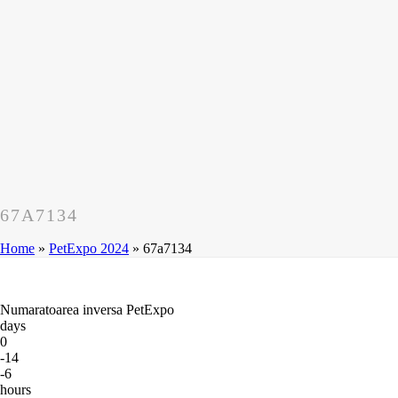
67A7134
Home
»
PetExpo 2024
»
67a7134
Numaratoarea inversa PetExpo
days
0
-14
-6
hours