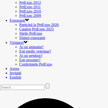
PetExpo 2012
PetExpo 2011
PetExpo 2010
PetExpo 2009
Expozanti
Participă la PetExpo 2026
Catalog PetExpo 2025
Stirile PetExpo
Sfaturi expozanti
Vizitatori
Ai un animalut?
Esti medic veterinar?
Ai un petshop?
Esti groomer?
Conferintele PetExpo
Arena
Invitatii
English