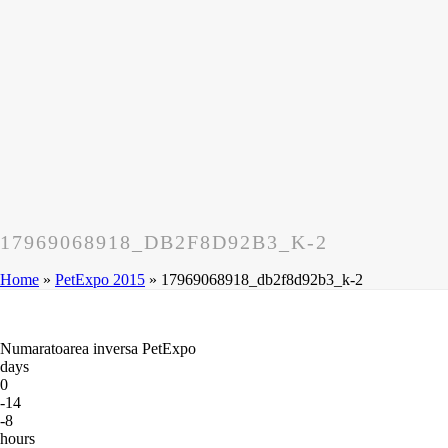
17969068918_DB2F8D92B3_K-2
Home
»
PetExpo 2015
»
17969068918_db2f8d92b3_k-2
Numaratoarea inversa PetExpo
days
0
-14
-8
hours