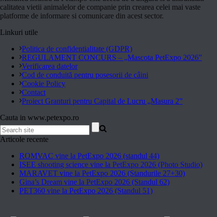
calitatea vietii animalelor de companie prin crearea celei mai vaste
platforme de informare si comunicare din acest sector.
Linkuri utile
Politica de confidentialitate (GDPR)
REGULAMENT CONCURS – „Mascota PetExpo 2026”
Verificarea datelor
Cod de conduită pentru posesorii de câini
Cookie Policy
Contact
Proiect Granturi pentru Capital de Lucru „Masura 2”
Cauta in www.petexpo.ro
Articole recente
ROMVAC vine la PetExpo 2026 (standul 44)
ISEE shooting science vine la PetExpo 2026 (Photo Studio)
MARAVET vine la PetExpo 2026 (Standurile 27+30)
Gina’s Dream vine la PetExpo 2026 (Standul 62)
PET360 vine la PetExpo 2026 (Standul 51)