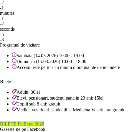
-2
-1
minutes
-1
-2
seconds
-5
-8
Programul de vizitare
Sambata (14.03.2026) 10:00 - 19:00
Duminica (15.03.2026) 10:00 - 18:00
Accesul este permis cu minim o ora inainte de inchidere
Bilete
Adulti: 30lei
Elevi, pensionari, studenti pana in 23 ani: 15lei
Copiii sub 8 ani: gratuit
Medicii veterinari, studentii la Medicina Veterinara: gratuit
BILETE PetExpo 2026
Gaseste-ne pe Facebook