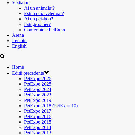
Vizitatori
Ai un animalut?
Esti medic veterinar?
Ai un petshop?
Esti groomer?
Conferintele PetExpo
Arena
Invitatii
English
Home
Editii precedente
PetExpo 2026
PetExpo 2025
PetExpo 2024
PetExpo 2023
PetExpo 2019
PetExpo 2018 (PetExpo 10)
PetExpo 2017
PetExpo 2016
PetExpo 2015
PetExpo 2014
PetExpo 2013