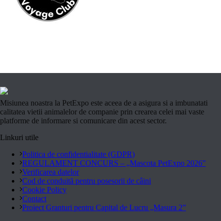
Misiunea noastra la PetExpo este aceea de a asigura si a imbunatati
calitatea vietii animalelor de companie prin crearea celei mai vaste
platforme de informare si comunicare din acest sector.
Linkuri utile
Politica de confidentialitate (GDPR)
REGULAMENT CONCURS – „Mascota PetExpo 2026”
Verificarea datelor
Cod de conduită pentru posesorii de câini
Cookie Policy
Contact
Proiect Granturi pentru Capital de Lucru „Masura 2”