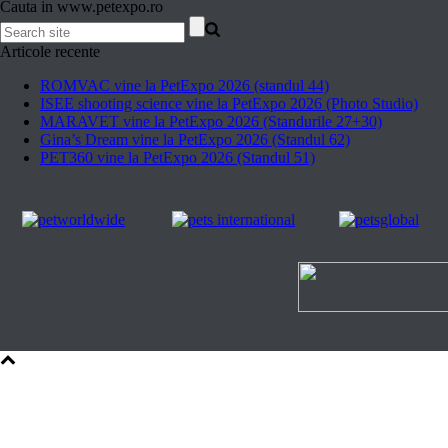
Cauta in www.petexpo.ro
Articole recente
ROMVAC vine la PetExpo 2026 (standul 44)
ISEE shooting science vine la PetExpo 2026 (Photo Studio)
MARAVET vine la PetExpo 2026 (Standurile 27+30)
Gina’s Dream vine la PetExpo 2026 (Standul 62)
PET360 vine la PetExpo 2026 (Standul 51)