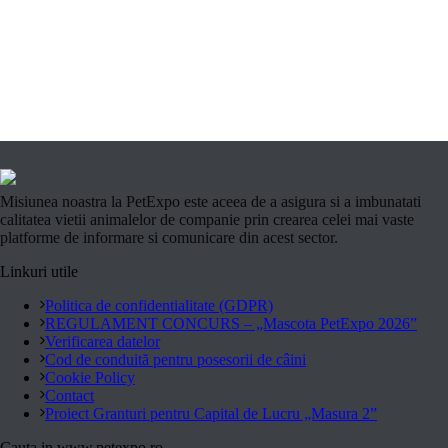
Misiunea noastra la PetExpo este aceea de a asigura si a imbunatati
calitatea vietii animalelor de companie prin crearea celei mai vaste
platforme de informare si comunicare din acest sector.
Linkuri utile
Politica de confidentialitate (GDPR)
REGULAMENT CONCURS – „Mascota PetExpo 2026”
Verificarea datelor
Cod de conduită pentru posesorii de câini
Cookie Policy
Contact
Proiect Granturi pentru Capital de Lucru „Masura 2”
Cauta in www.petexpo.ro