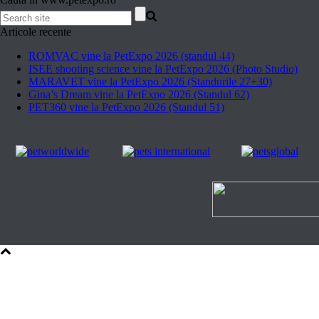
Articole recente
ROMVAC vine la PetExpo 2026 (standul 44)
ISEE shooting science vine la PetExpo 2026 (Photo Studio)
MARAVET vine la PetExpo 2026 (Standurile 27+30)
Gina’s Dream vine la PetExpo 2026 (Standul 62)
PET360 vine la PetExpo 2026 (Standul 51)