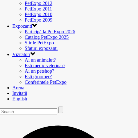
PetExpo 2012
PetExpo 2011
PetExpo 2010
PetExpo 2009
Expozanti
Participă la PetExpo 2026
Catalog PetExpo 2025
Stirile PetExpo
Sfaturi expozanti
Vizitatori
Ai un animalut?
Esti medic veterinar?
Ai un petshop?
Esti groomer?
Conferintele PetExpo
Arena
Invitatii
English