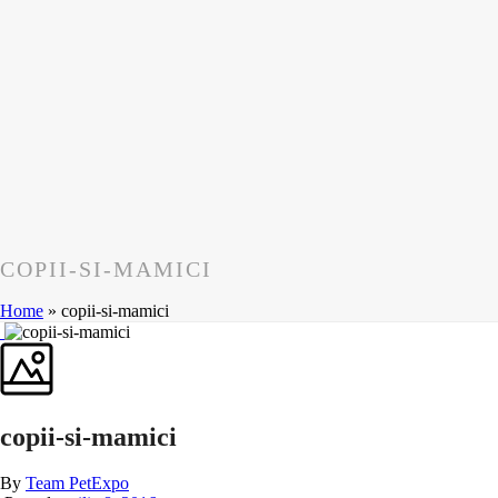
COPII-SI-MAMICI
Home
»
copii-si-mamici
copii-si-mamici
By
Team PetExpo