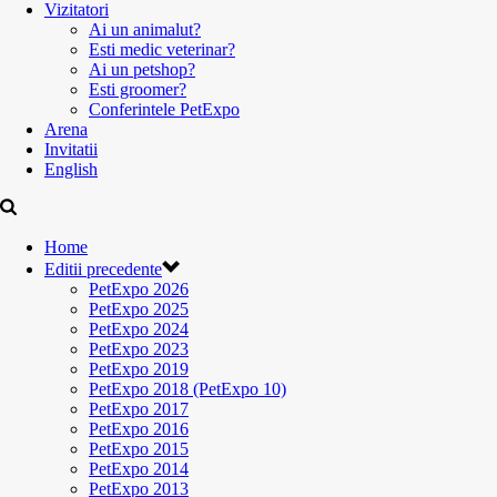
Vizitatori
Ai un animalut?
Esti medic veterinar?
Ai un petshop?
Esti groomer?
Conferintele PetExpo
Arena
Invitatii
English
Home
Editii precedente
PetExpo 2026
PetExpo 2025
PetExpo 2024
PetExpo 2023
PetExpo 2019
PetExpo 2018 (PetExpo 10)
PetExpo 2017
PetExpo 2016
PetExpo 2015
PetExpo 2014
PetExpo 2013