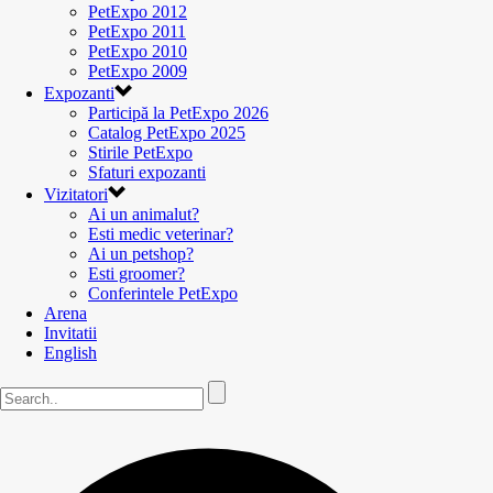
PetExpo 2012
PetExpo 2011
PetExpo 2010
PetExpo 2009
Expozanti
Participă la PetExpo 2026
Catalog PetExpo 2025
Stirile PetExpo
Sfaturi expozanti
Vizitatori
Ai un animalut?
Esti medic veterinar?
Ai un petshop?
Esti groomer?
Conferintele PetExpo
Arena
Invitatii
English