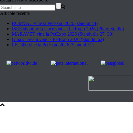
Articole recente
ROMVAC vine la PetExpo 2026 (standul 44)
ISEE shooting science vine la PetExpo 2026 (Photo Studio)
MARAVET vine la PetExpo 2026 (Standurile 27+30)
Gina’s Dream vine la PetExpo 2026 (Standul 62)
PET360 vine la PetExpo 2026 (Standul 51)