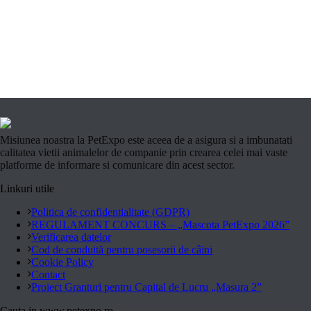
Misiunea noastra la PetExpo este aceea de a asigura si a imbunatati
calitatea vietii animalelor de companie prin crearea celei mai vaste
platforme de informare si comunicare din acest sector.
Linkuri utile
Politica de confidentialitate (GDPR)
REGULAMENT CONCURS – „Mascota PetExpo 2026”
Verificarea datelor
Cod de conduită pentru posesorii de câini
Cookie Policy
Contact
Proiect Granturi pentru Capital de Lucru „Masura 2”
Cauta in www.petexpo.ro