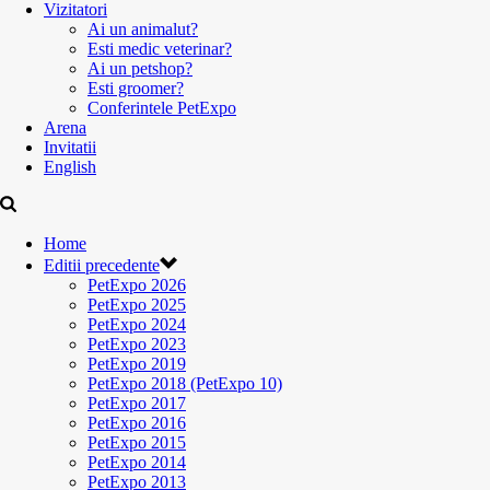
Vizitatori
Ai un animalut?
Esti medic veterinar?
Ai un petshop?
Esti groomer?
Conferintele PetExpo
Arena
Invitatii
English
Home
Editii precedente
PetExpo 2026
PetExpo 2025
PetExpo 2024
PetExpo 2023
PetExpo 2019
PetExpo 2018 (PetExpo 10)
PetExpo 2017
PetExpo 2016
PetExpo 2015
PetExpo 2014
PetExpo 2013