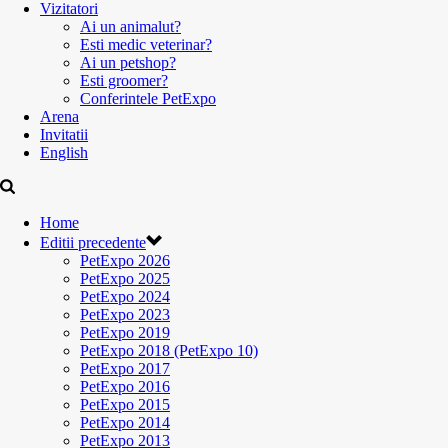
Vizitatori
Ai un animalut?
Esti medic veterinar?
Ai un petshop?
Esti groomer?
Conferintele PetExpo
Arena
Invitatii
English
Home
Editii precedente
PetExpo 2026
PetExpo 2025
PetExpo 2024
PetExpo 2023
PetExpo 2019
PetExpo 2018 (PetExpo 10)
PetExpo 2017
PetExpo 2016
PetExpo 2015
PetExpo 2014
PetExpo 2013