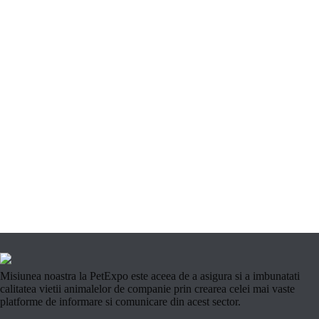
Misiunea noastra la PetExpo este aceea de a asigura si a imbunatati
calitatea vietii animalelor de companie prin crearea celei mai vaste
platforme de informare si comunicare din acest sector.