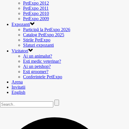
PetExpo 2012
PetExpo 2011
PetExpo 2010
PetExpo 2009
Expozanti
Participă la PetExpo 2026
Catalog PetExpo 2025
Stirile PetExpo
Sfaturi expozanti
Vizitatori
Ai un animalut?
Esti medic veterinar?
Ai un petshop?
Esti groomer?
Conferintele PetExpo
Arena
Invitatii
English