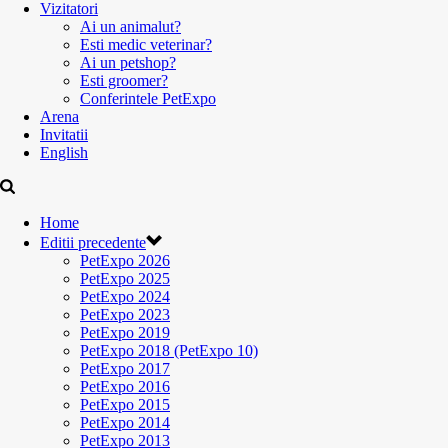
Vizitatori
Ai un animalut?
Esti medic veterinar?
Ai un petshop?
Esti groomer?
Conferintele PetExpo
Arena
Invitatii
English
Home
Editii precedente
PetExpo 2026
PetExpo 2025
PetExpo 2024
PetExpo 2023
PetExpo 2019
PetExpo 2018 (PetExpo 10)
PetExpo 2017
PetExpo 2016
PetExpo 2015
PetExpo 2014
PetExpo 2013