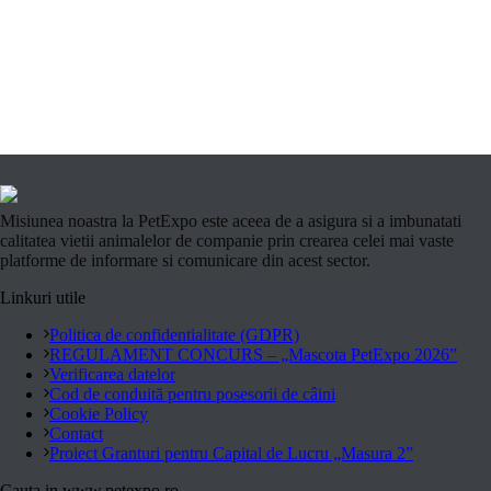
Misiunea noastra la PetExpo este aceea de a asigura si a imbunatati
calitatea vietii animalelor de companie prin crearea celei mai vaste
platforme de informare si comunicare din acest sector.
Linkuri utile
Politica de confidentialitate (GDPR)
REGULAMENT CONCURS – „Mascota PetExpo 2026”
Verificarea datelor
Cod de conduită pentru posesorii de câini
Cookie Policy
Contact
Proiect Granturi pentru Capital de Lucru „Masura 2”
Cauta in www.petexpo.ro