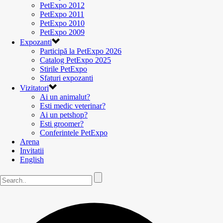
PetExpo 2012
PetExpo 2011
PetExpo 2010
PetExpo 2009
Expozanti
Participă la PetExpo 2026
Catalog PetExpo 2025
Stirile PetExpo
Sfaturi expozanti
Vizitatori
Ai un animalut?
Esti medic veterinar?
Ai un petshop?
Esti groomer?
Conferintele PetExpo
Arena
Invitatii
English