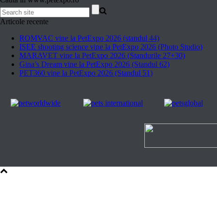
Articole recente
ROMVAC vine la PetExpo 2026 (standul 44)
ISEE shooting science vine la PetExpo 2026 (Photo Studio)
MARAVET vine la PetExpo 2026 (Standurile 27+30)
Gina’s Dream vine la PetExpo 2026 (Standul 62)
PET360 vine la PetExpo 2026 (Standul 51)