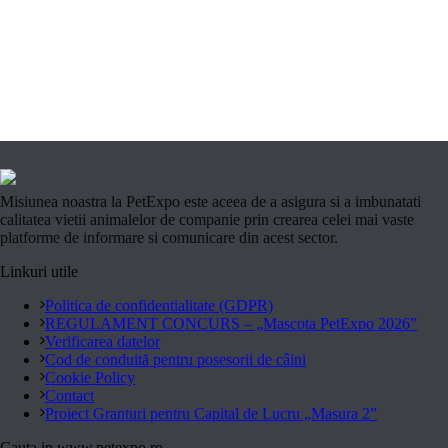
Misiunea noastra la PetExpo este aceea de a asigura si a imbunatati
calitatea vietii animalelor de companie prin crearea celei mai vaste
platforme de informare si comunicare din acest sector.
Linkuri utile
Politica de confidentialitate (GDPR)
REGULAMENT CONCURS – „Mascota PetExpo 2026”
Verificarea datelor
Cod de conduită pentru posesorii de câini
Cookie Policy
Contact
Proiect Granturi pentru Capital de Lucru „Masura 2”
Cauta in www.petexpo.ro