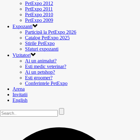
PetExpo 2012
PetExpo 2011
PetExpo 2010
PetExpo 2009
Expozanti
Participă la PetExpo 2026
Catalog PetExpo 2025
Stirile PetExpo
Sfaturi expozanti
Vizitatori
Ai un animalut?
Esti medic veterinar?
Ai un petshop?
Esti groomer?
Conferintele PetExpo
Arena
Invitatii
English