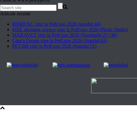
Articole recente
ROMVAC vine la PetExpo 2026 (standul 44)
ISEE shooting science vine la PetExpo 2026 (Photo Studio)
MARAVET vine la PetExpo 2026 (Standurile 27+30)
Gina’s Dream vine la PetExpo 2026 (Standul 62)
PET360 vine la PetExpo 2026 (Standul 51)