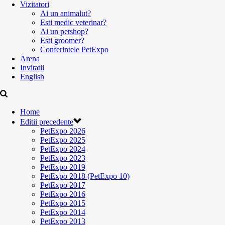
Vizitatori
Ai un animalut?
Esti medic veterinar?
Ai un petshop?
Esti groomer?
Conferintele PetExpo
Arena
Invitatii
English
Home
Editii precedente
PetExpo 2026
PetExpo 2025
PetExpo 2024
PetExpo 2023
PetExpo 2019
PetExpo 2018 (PetExpo 10)
PetExpo 2017
PetExpo 2016
PetExpo 2015
PetExpo 2014
PetExpo 2013