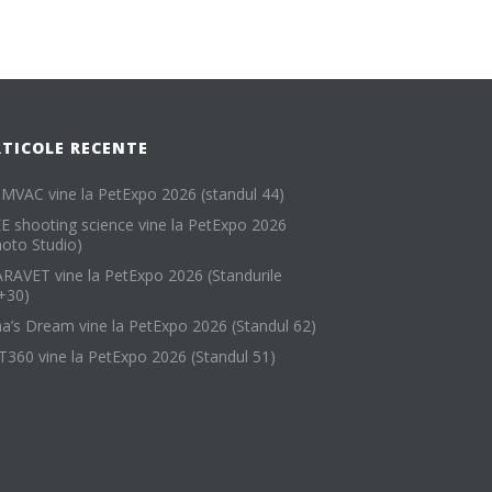
RTICOLE RECENTE
MVAC vine la PetExpo 2026 (standul 44)
EE shooting science vine la PetExpo 2026
hoto Studio)
RAVET vine la PetExpo 2026 (Standurile
+30)
na’s Dream vine la PetExpo 2026 (Standul 62)
T360 vine la PetExpo 2026 (Standul 51)