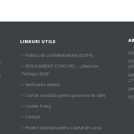
A
LINKURI UTILE
RO
Politica de confidentialitate (GDPR)
IS
r
REGULAMENT CONCURS – „Mascota
(P
PetExpo 2026”
MA
t
27
Verificarea datelor
Gi
Cod de conduită pentru posesorii de câini
PE
Cookie Policy
Contact
Proiect Granturi pentru Capital de Lucru