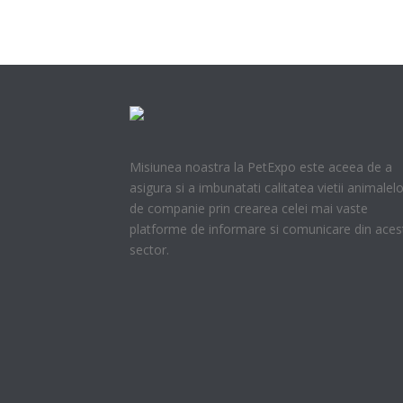
Misiunea noastra la PetExpo este aceea de a
asigura si a imbunatati calitatea vietii animalelo
de companie prin crearea celei mai vaste
platforme de informare si comunicare din aces
sector.