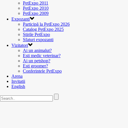
PetExpo 2011
PetExpo 2010
PetExpo 2009
Expozanti
Participă la PetExpo 2026
Catalog PetExpo 2025
Stirile PetExpo
Sfaturi expozanti
Vizitatori
Ai un animalut?
Esti medic veterinar?
Ai un petshop?
Esti groomer?
Conferintele PetExpo
Arena
Invitatii
English