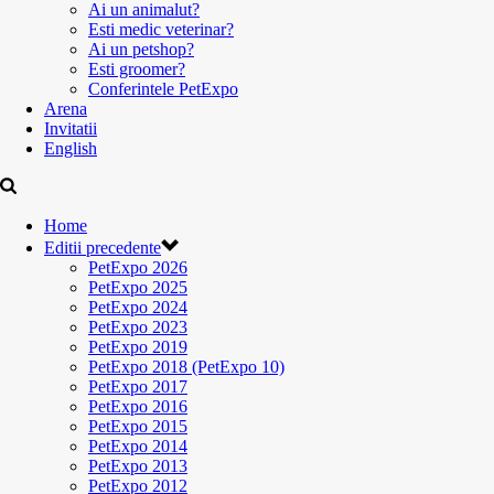
Ai un animalut?
Esti medic veterinar?
Ai un petshop?
Esti groomer?
Conferintele PetExpo
Arena
Invitatii
English
Home
Editii precedente
PetExpo 2026
PetExpo 2025
PetExpo 2024
PetExpo 2023
PetExpo 2019
PetExpo 2018 (PetExpo 10)
PetExpo 2017
PetExpo 2016
PetExpo 2015
PetExpo 2014
PetExpo 2013
PetExpo 2012