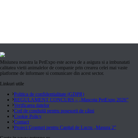
Misiunea noastra la PetExpo este aceea de a asigura si a imbunatati
calitatea vietii animalelor de companie prin crearea celei mai vaste
platforme de informare si comunicare din acest sector.
Linkuri utile
Politica de confidentialitate (GDPR)
REGULAMENT CONCURS – „Mascota PetExpo 2026”
Verificarea datelor
Cod de conduită pentru posesorii de câini
Cookie Policy
Contact
Proiect Granturi pentru Capital de Lucru „Masura 2”
Cauta in www.petexpo.ro