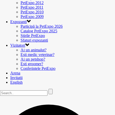
PetExpo 2012
PetExpo 2011
PetExpo 2010
PetExpo 2009
Expozanti
Participă la PetExpo 2026
Catalog PetExpo 2025
Stirile PetExpo
Sfaturi expozanti
Vizitatori
Ai un animalut?
Esti medic veterinar?
Ai un petshop?
Esti groomer?
Conferintele PetExpo
Arena
Invitatii
English