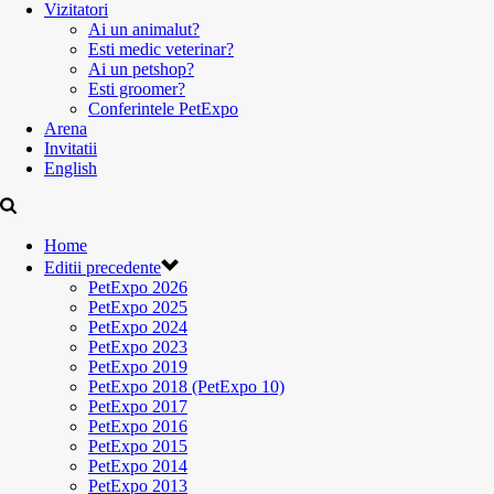
Vizitatori
Ai un animalut?
Esti medic veterinar?
Ai un petshop?
Esti groomer?
Conferintele PetExpo
Arena
Invitatii
English
Home
Editii precedente
PetExpo 2026
PetExpo 2025
PetExpo 2024
PetExpo 2023
PetExpo 2019
PetExpo 2018 (PetExpo 10)
PetExpo 2017
PetExpo 2016
PetExpo 2015
PetExpo 2014
PetExpo 2013