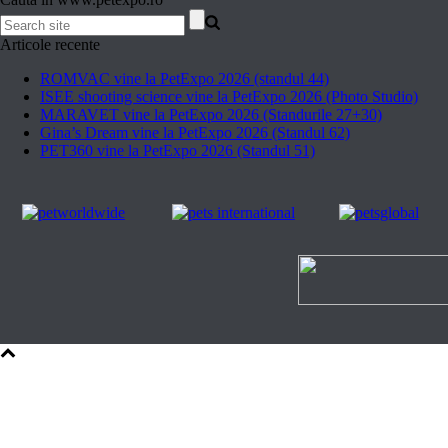
Articole recente
ROMVAC vine la PetExpo 2026 (standul 44)
ISEE shooting science vine la PetExpo 2026 (Photo Studio)
MARAVET vine la PetExpo 2026 (Standurile 27+30)
Gina’s Dream vine la PetExpo 2026 (Standul 62)
PET360 vine la PetExpo 2026 (Standul 51)