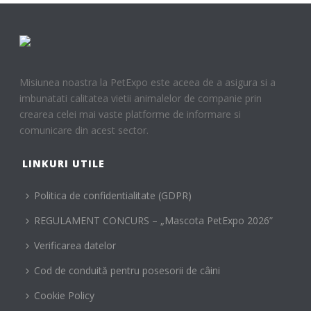
Misiunea noastra la PetExpo este aceea de a asigura si a
imbunatati calitatea vietii animalelor de companie prin
crearea celei mai vaste platforme de informare si
comunicare din acest sector.
LINKURI UTILE
Politica de confidentialitate (GDPR)
REGULAMENT CONCURS – „Mascota PetExpo 2026”
Verificarea datelor
Cod de conduită pentru posesorii de câini
Cookie Policy